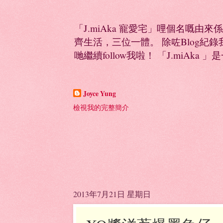
「J.miAka 寵愛宅」哩個名嘅由來
齊生活，三位一體。 除咗Blog紀錄我多
哋繼續follow我啦！ 「J.miAka 」
Joyce Yung
檢視我的完整簡介
2013年7月21日 星期日