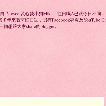
係自己Joyce 及心愛小狗Mika，往日嘅A已跟今日不
年來嘅烹餁日誌，另有Facebook專頁及YouTube 
是一個想跟大家share的blogger。