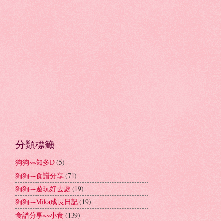
分類標籤
狗狗~~知多D
(5)
狗狗~~食譜分享
(71)
狗狗~~遊玩好去處
(19)
狗狗~~Mika成長日記
(19)
食譜分享~~小食
(139)