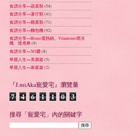
食譜分享~~蔬菜類
(54)
食譜分享~~薯仔類
(41)
食譜分享~~雞翼類
(71)
食譜分享~~麵包機
(92)
食譜分享~~Bruno電熱鍋、Vitantonio窩夫
機、慢煮棒
(9)
食譜分享~~XO醬
(8)
華麗人生~~美麗篇
(5)
華麗人生~~家庭篇
(2)
『J.miAka寵愛宅』瀏覽量
7
4
6
1
1
0
3
搜尋「寵愛宅」內的關鍵字