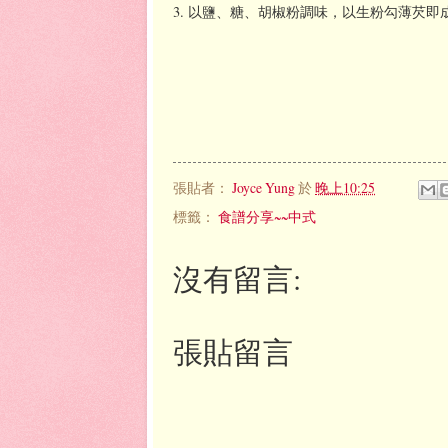
3. 以鹽、糖、胡椒粉調味，以生粉勾薄芡即
張貼者：
Joyce Yung
於
晚上10:25
標籤：
食譜分享~~中式
沒有留言:
張貼留言