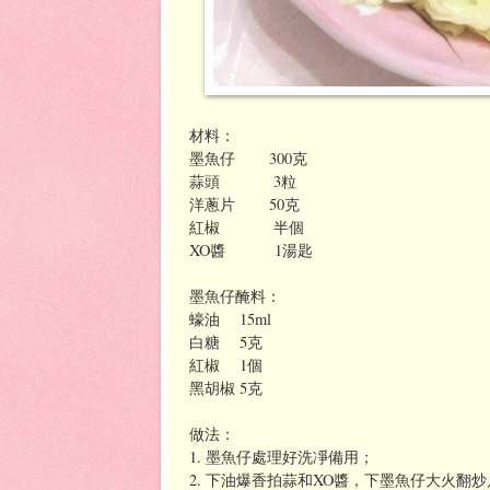
材料：
墨魚仔 300克
蒜頭 3粒
洋蔥片 50克
紅椒 半個
XO醬 1湯匙
墨魚仔醃料：
蠔油 15ml
白糖 5克
紅椒 1個
黑胡椒 5克
做法：
1. 墨魚仔處理好洗凈備用；
2. 下油爆香拍蒜和XO醬，下墨魚仔大火翻