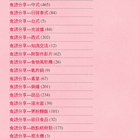
食譜分享~~中式
(465)
食譜分享~~日韓泰式
(84)
食譜分享~~台式
(5)
食譜分享~~光波爐
(84)
食譜分享~~西式
(202)
食譜分享~~知識交流
(12)
食譜分享~~附製作影片
(62)
食譜分享~~食物風乾機
(26)
食譜分享~~氣炸鍋
(9)
食譜分享~~素菜
(67)
食譜分享~~焗爐
(201)
食譜分享~~甜品
(234)
食譜分享~~湯水篇
(39)
食譜分享~~粥粉麵飯
(101)
食譜分享~~節日食品
(32)
食譜分享~~飽點糕餅類
(173)
食譜分享~~窩夫機
(3)