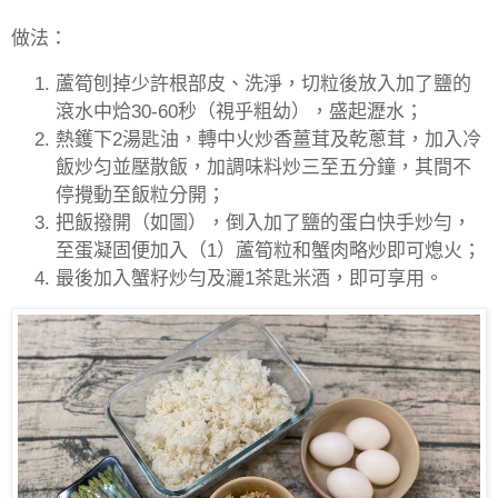
做法：
蘆筍刨掉少許根部皮、洗淨，切粒後放入加了鹽的
滾水中烚
30-60
秒（視乎粗幼），盛起瀝水；
熱鑊下
2
湯匙油，轉中火炒香薑茸及乾蔥茸，加入冷
飯炒匀並壓散飯，加調味料炒三至五分鐘，其間不
停攪動至飯粒分開；
把飯撥開（如圖），倒入加了鹽的蛋白快手炒勻，
至蛋凝固便加入（
1
）蘆筍粒和蟹肉略炒即可熄火；
最後加入蟹籽炒勻及灑1茶匙米酒，即可享用。