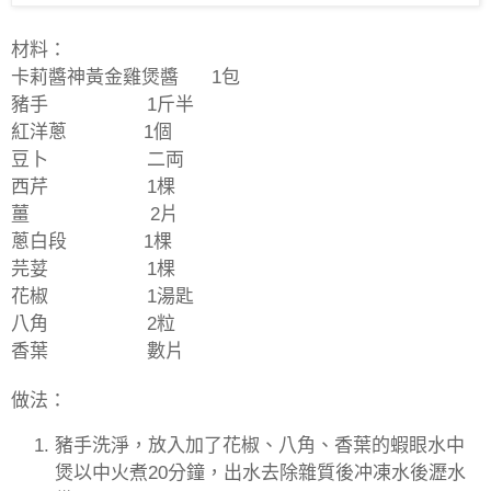
材料：
卡莉醬神黃金雞煲醬
1
包
豬手
1
斤半
紅洋蔥
1
個
豆卜
二両
西芹
1
棵
薑
2
片
蔥白段
1
棵
芫荽
1
棵
花椒
1
湯匙
八角
2
粒
香葉
數片
做法：
豬手洗淨，放入加了花椒、八角、香葉的蝦眼水中
煲以中火煮
20
分鐘，出水去除雜質後冲凍水後瀝水