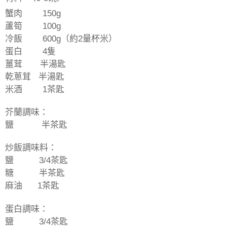
蟹肉
150g
蘆筍
100g
冷飯
600g
（約
2
量杯米）
蛋白
4
隻
薑茸
半湯匙
乾蔥茸
半湯匙
米酒 1茶匙
芥蘭調味：
鹽
半茶匙
炒飯調味料：
鹽
3/4
茶匙
糖
半茶匙
麻油
1
茶匙
蛋白調味：
鹽
3/4
茶匙