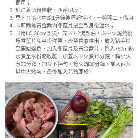
備用；
紅洋蔥切粗條狀、西芹切段；
豆卜在滾水中烚
1
分鐘後瀝起搾水，一剪開二，備用
卡莉醬神黃金醬內冬菇片浸至軟身後瀝水；
（用
LC 26cm
圓煲）先下
1-2
湯匙油，以中火燒熱後
爆香薑片和半份洋蒽，炒至香氣嗌出，放入豬手炒
至開始變色，加入冬菇片及黃金醬汁，倒入
750ml
熱
水煮至水份略收乾，加蓋以中火煮
15
分鐘，轉小火
煮
20
分鐘，加豆卜拌勻，熄火焗
30
分鐘，加入西芹
以中火炒勻，最後加入芫茜即成。