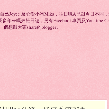
係自己Joyce 及心愛小狗Mika，往日嘅A已跟今日不
年來嘅烹餁日誌，另有Facebook專頁及YouTube 
是一個想跟大家share的blogger。