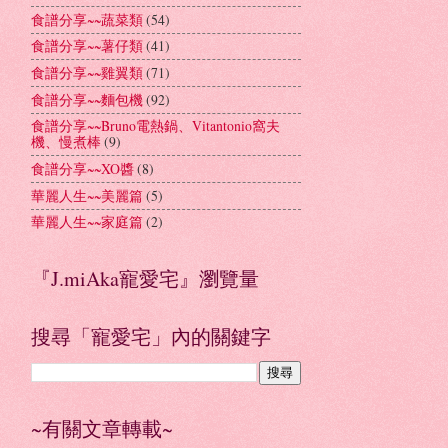
食譜分享~~蔬菜類
(54)
食譜分享~~薯仔類
(41)
食譜分享~~雞翼類
(71)
食譜分享~~麵包機
(92)
食譜分享~~Bruno電熱鍋、Vitantonio窩夫
機、慢煮棒
(9)
食譜分享~~XO醬
(8)
華麗人生~~美麗篇
(5)
華麗人生~~家庭篇
(2)
『J.miAka寵愛宅』瀏覽量
搜尋「寵愛宅」內的關鍵字
~有關文章轉載~