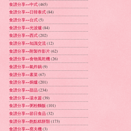
食譜分享~~中式
(465)
食譜分享~~日韓泰式
(84)
食譜分享~~台式
(5)
食譜分享~~光波爐
(84)
食譜分享~~西式
(202)
食譜分享~~知識交流
(12)
食譜分享~~附製作影片
(62)
食譜分享~~食物風乾機
(26)
食譜分享~~氣炸鍋
(9)
食譜分享~~素菜
(67)
食譜分享~~焗爐
(201)
食譜分享~~甜品
(234)
食譜分享~~湯水篇
(39)
食譜分享~~粥粉麵飯
(101)
食譜分享~~節日食品
(32)
食譜分享~~飽點糕餅類
(173)
食譜分享~~窩夫機
(3)