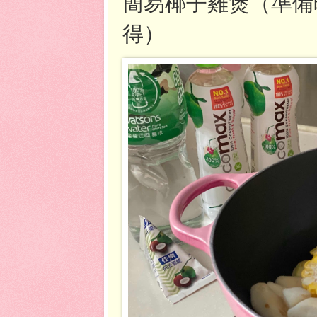
簡易椰子雞煲（準備
得）