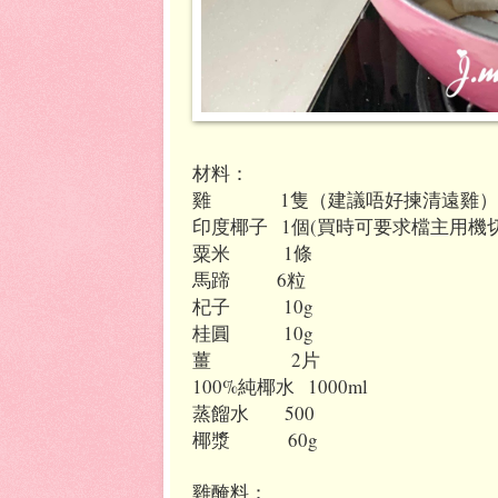
材料：
雞
1
隻（建議唔好揀清遠雞）
印度椰子
1
個
(
買時可要求檔主用機
粟米
1
條
馬蹄
6
粒
杞子
10g
桂圓
10g
薑
2
片
100%
純椰水
1000ml
蒸餾水
500
椰漿
60g
雞醃料：