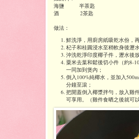
海鹽
半茶匙
酒
2
茶匙
做法：
鮮洗淨，用廚房紙吸乾水份，
杞子和桂圓浸水至稍軟身後瀝
沖洗乾淨印度椰子件，瀝水後
粟米去葉和鬆後切小件（約
8-1
一同加到煲內；
倒入
100%
純椰水，並加入
500m
分鐘至滾；
把開蓋倒入椰漿拌勻，放入雞
可享用。（雞件食晒之後就可