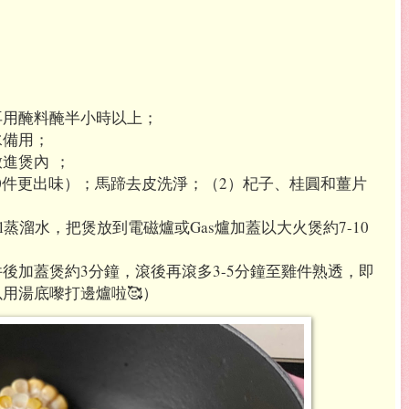
再用醃
料醃半小時以上；
水備用；
放進煲內
；
0
件更出味）；馬蹄去皮洗淨
；（
2
）杞子、桂圓和薑片
l
蒸溜水，把煲放到電磁爐或
Gas
爐加蓋以大火煲約
7-10
件後加蓋煲約
3
分鐘，滾後再滾多
3-5
分鐘至雞件熟透，
即
以用湯底嚟打邊爐啦
🥰
）