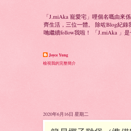
「J.miAka 寵愛宅」哩個名嘅由來
齊生活，三位一體。 除咗Blog紀錄我多
哋繼續follow我啦！ 「J.miAka 」
Joyce Yung
檢視我的完整簡介
2020年6月16日 星期二