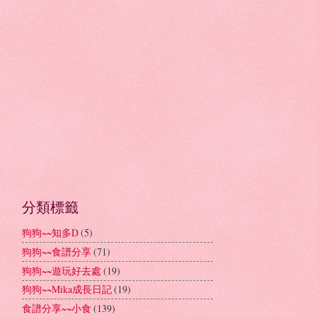
分類標籤
狗狗~~知多D
(5)
狗狗~~食譜分享
(71)
狗狗~~遊玩好去處
(19)
狗狗~~Mika成長日記
(19)
食譜分享~~小食
(139)