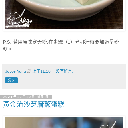
P.S.
若用原味寒天粉
,
在步驟（
1
）煮椰汁時要加適量砂
糖。
Joyce Yung
於
上午11:10
沒有留言:
分享
2021年10月10日 星期日
黃金流沙芝麻蒸蛋糕