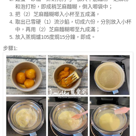
和泡打粉，即成稍芝麻麵糊，倒入唧袋中；
把（
2
）芝麻麵糊唧入小杯至五成滿，
取出已雪硬（
1
）流沙餡，切成六份，分別放入小杯
中，再用（
2
）芝麻麵糊唧至九成滿；
放入蒸焗爐
105
度焗
15
分鐘，即成。
步驟1: