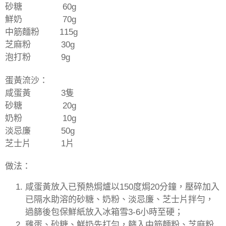
砂糖
60g
鮮奶
70g
中筋麵粉
115g
芝麻粉
30g
泡打粉
9g
蛋黃流沙：
咸蛋黃
3
隻
砂糖
20g
奶粉
10g
淡忌廉
50g
芝士片
1
片
做法：
咸蛋黃放入已預熱焗爐以
150
度焗
20
分鐘，壓碎加入
已隔水助溶的砂糖、奶粉、淡忌廉、芝士片拌勻，
過篩後包保鮮紙放入冰箱雪
3-6
小時至硬；
雞蛋、砂糖、鮮奶先打勻，篩入中筋麵粉、芝麻粉