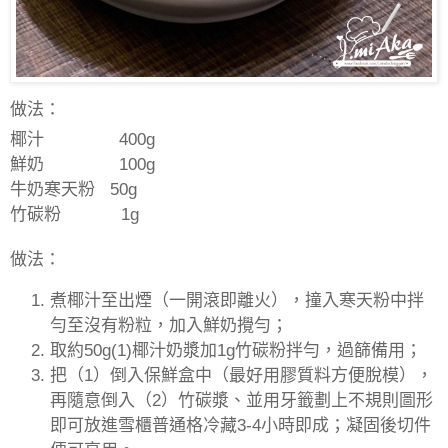
做法：
椰汁
400g
鮮奶
100g
牛奶寒天粉
50g
竹碳粉
1g
做法：
煮椰汁至出煙（一開滾即離火），撞入寒天粉中拌
勻至沒有粉粒，加入鮮奶攪勻；
取約
50g(1)
椰汁奶漿加
1g
竹碳粉拌勻，過篩備用；
把（
1
）倒入保鮮盒中（最好用膠質料方便脫模），
再隨意倒入（
2
）竹碳漿、並用牙籤劃上不規則圖形
即可放進雪櫃普通格冷藏
3-4
小時即成；凝固後切件