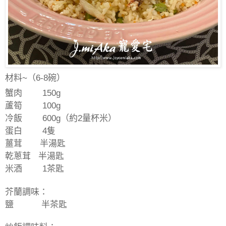
材料
~（6-8碗）
蟹肉
150g
蘆筍
100g
冷飯
600g
（約
2
量杯米）
蛋白
4
隻
薑茸
半湯匙
乾蔥茸
半湯匙
米酒 1茶匙
芥蘭調味：
鹽
半茶匙