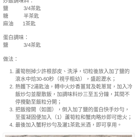
炒飯調味料：
鹽
3/4
茶匙
糖
半茶匙
麻油
1
茶匙
蛋白調味：
鹽
3/4
茶匙
做法：
蘆筍刨掉少許根部皮、洗淨，切粒後放入加了鹽的
滾水中烚
30-60
秒（視乎粗幼），盛起瀝水；
熱鑊下
2
湯匙油，轉中火炒香薑茸及乾蔥茸，加入冷
飯炒匀並壓散飯，加調味料炒三至五分鐘，其間不
停攪動至飯粒分開；
把飯撥開（如圖），倒入加了鹽的蛋白快手炒勻，
至蛋凝固便加入（
1
）蘆筍粒和蟹肉略炒即可熄火；
最後加入蟹籽炒勻及灑1茶匙米酒，即可享用。