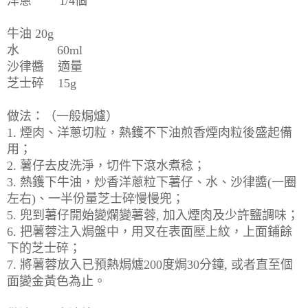
洋蔥 1/4個
牛油 20g
水 60ml
沙律醬 適量
芝士碎 15g
做法：（一般焗爐）
1. 煙肉、洋蔥切粒，熱鑊不下油煎香煙肉粒後盛起備
用；
2. 薯仔去皮洗淨，切件下滾水煮稔；
3. 熱鑊下牛油，炒香洋蔥粒下薯仔、水、沙律醬(一圈
左右)、一半份量芝士碎慢慢兜；
5. 兜到薯仔開始變爛變薯蓉, 加入煙肉及少許鹽調味；
6. 把薯蓉注入焗盤中，用叉在表面壓上紋，上面鋪餘
下的芝士碎；
7. 將薯蓉放入已預熱焗爐200度焗30分鐘, 或者直至個
面變金黃色為止。