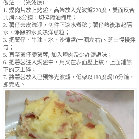
做法：（光波爐）
1. 煙肉片放上烤盤，高架放入光波爐220度，雙面反合
共烤7-8分鐘，切碎隔油備用；
2. 薯仔去皮洗淨，切件下滾水煮稔；薯仔熟後取起隔
水，淨餘的水煮熟洋蔥粒；
3. 把薯仔、牛油、水、沙律醬(一圈左右)、芝士慢慢拌
勻；
5. 直至薯仔變薯蓉, 加入煙肉及少許鹽調味；
6. 把薯蓉注入焗盤中，用叉在表面壓上紋，上面鋪餘
下的芝士碎；
7. 將薯蓉放入已預熱光波爐，低架以180度焗10分鐘，
即完成。