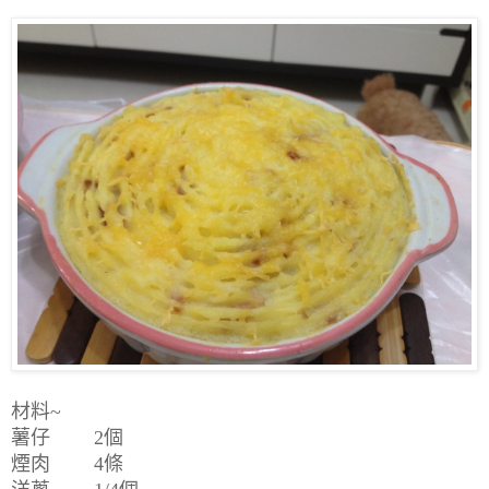
材料~
薯仔 2個
煙肉 4條