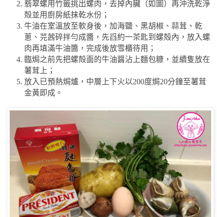
翡翠螺用竹籤挑出螺肉，去掉內臟（如圖）再沖洗乾淨
殻並用廚房紙抹乾水份；
牛油在室溫放至軟身後，加海鹽、黑胡椒、蒜茸、乾
蔥、芫茜碎拌勻成醬，先舀約一茶匙到螺殻內，放入螺
肉再填滿牛油醬，完成後放雪櫃待用；
臨焗之前先把螺殻面的牛油醤沾上麵包糠，並續隻放在
薯茸上；
放入已預熱焗爐，中層上下火以
200
度焗
20
分鐘至薯茸
金黃即成。