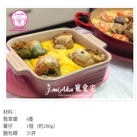
材料：
翡翠螺
4
隻
薯仔
1
個（約
280g
）
麵包糠
少許