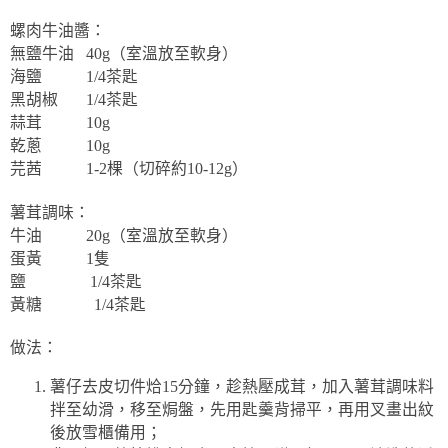
螺肉牛油醬：
無鹽牛油
40g
（室溫放至軟身）
海鹽
1/4
茶匙
黑胡椒
1/4
茶匙
蒜茸
10g
乾蔥
10g
芫茜
1-2
棵（切碎約
10-12g
）
薯茸調味：
牛油
20g
（室溫放至軟身）
蛋黃
1
隻
鹽
1/4
茶匙
黃糖
1/4
茶匙
做法：
薯仔去皮切件烚
15
分鐘，趁熱壓成茸，加入薯茸調味料
拌至幼滑，移至焗盤，先用匙羹背掃平，再用叉畫出紋
後放雪櫃備用；