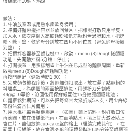
蛋糕紙托10個、焗爐
做法：
1. 牛油放室溫或用熱水座軟身備用；
2. 準備好麵包攪拌容器並放回葉片，把雞蛋打散只用半隻，
加入水，依次序倒入高筋麵粉和低筋麵粉蓋過蛋和水，把奶
粉、糖、鹽、乾酵母分別放在四角不同位置（避免酵母接觸
到鹽）；
3. 把攪拌容器移至麵包機中，啟動，menu (8)Dough搓麵糰
功能，先開動拌粉5分鐘，停止；
4. 打開機蓋，用蛋糕刮塗上牛油在已成型的麵糰周圍，重新
啟動menu (8)Dough搓麵糰功能，
再按開始鍵（倒數時間1:30）；
5. 完成麵包機程序後，將麵糰倒扣取出，放在灑了點麵粉的
料理桌上，為麵糰的兩面按壓排氣，用麵粉刀分割成
49g@10等份，滾圓後用保鮮紙蓋住15分鐘讓麵糰鬆池；
6. 麵糰鬆弛期間，可以先把每條甘大滋折成5人支，用少許綠
茶粉沾滿杏仁片備用；
7. 用木棍把每舊麵糰壓扁，（如圖）鋪上餡料，封好收口位
再滾圓，放在蛋糕紙托內，在面噴點水，插上甘大滋及貼上
杏仁片，整個放進cup-cake盤的格上（繼續完成其他），在
面蓋上保鮮紙，放在室溫35度的環境發酵30-45分鐘至麵糰漲