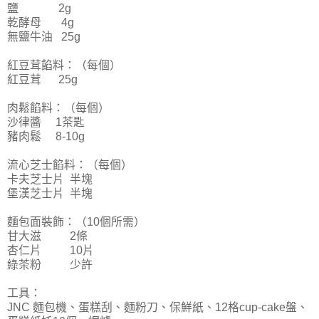
鹽 2g
乾酵母 4g
無鹽牛油 25g
紅豆茸餡料：（每個）
紅豆茸 25g
肉鬆餡料：（每個）
沙律醬 1茶匙
豬肉鬆 8-10g
流心芝士餡料：（每個）
卡夫芝士片 半塊
堡漢芝士片 半塊
麵包面裝飾：（10個所需）
甘大滋 2條
杏仁片 10片
綠茶粉 少許
工具：
JNC 麵包機、蛋糕刮、麵粉刀、保鮮紙、12格cup-cake盤、