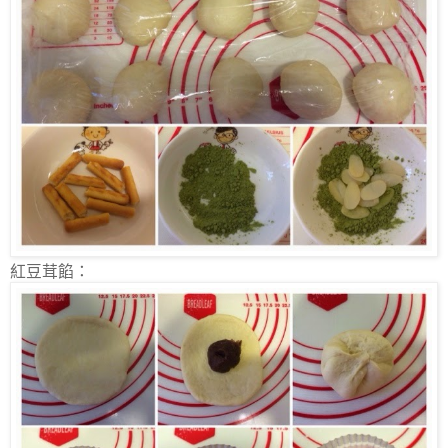
紅豆茸餡：