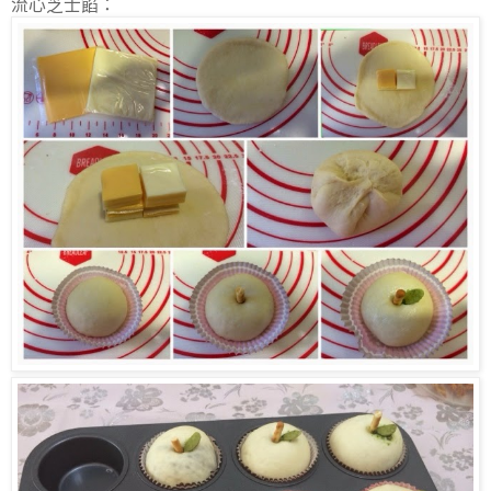
流心芝士餡：