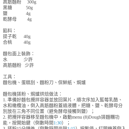
高筋麵粉 300g
黑糖 50g
鹽 4g
乾酵母 4g
餡料：
提子乾 40g
合桃 40g
麵包面上裝飾：
水 少許
高筋麵粉 少許
工具：
麵包機、蛋糕刮、麵粉刀、保鮮紙、焗爐
麵包機搓粉、焗爐烘焙做法：
1. 準備好麵包攪拌容器並放回葉片，順次序加入藍莓乳酪、
水和橄欖油，倒入高筋麵粉蓋過液體，把糖、鹽、乾酵母分
別放在三角不同位置（避免酵母接觸到鹽）；
2. 把攪拌容器移至麵包機中，啟動menu (8)Dough搓麵糰功
能，按開始鍵（倒數時間
1:30
）；
3. 搓粉15分鐘後（倒數時間尚餘
1:15
）按暫停，打開機蓋倒入