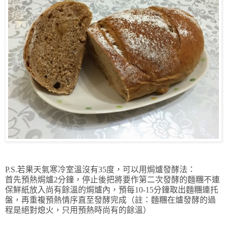
P.S.若果天氣寒冷室溫沒有35度，可以用焗爐發酵法：
首先預熱焗爐2分鐘，停止後把將要作第二次發酵的麵糰不連
保鮮紙放入尚有餘溫的焗爐內，預每10-15分鐘取出麵糰連托
盤，再重複預熱情序直至發酵完成（註：麵糰在爐發酵的過
程是絕對熄火，只用預熱時尚有的餘溫）