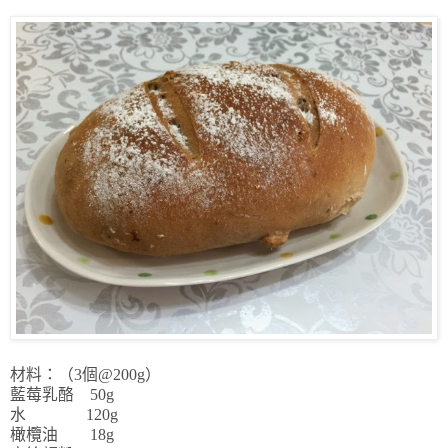
材料：（3個@200g）
藍莓乳酪 50g
水 120g
橄欖油 18g