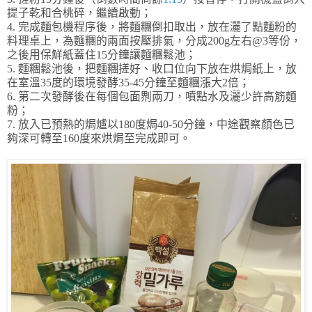
提子乾和合桃碎，繼續啟動；
4. 完成麵包機程序後，將麵糰倒扣取出，放在灑了點麵粉的
料理桌上，為麵糰的兩面按壓排氣，分成200g左右@3等份，
之後用保鮮紙蓋住15分鐘讓麵糰鬆池；
5. 麵糰鬆池後，把麵糰搓好、收口位向下放在烘焗紙上，放
在室溫35度的環境發酵35-45分鐘至麵糰漲大2倍；
6
. 第二次發酵後在每個包面𠝹兩刀，噴點水及灑少許高筋麵
粉；
7. 放入已預熱的焗爐以180度焗40-50分鐘，中途觀察顏色已
夠深可轉至160度來烘焗至完成即可。