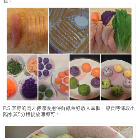
長。
P.S.其餘的肉丸待涼後用保鮮紙蓋好放入雪櫃，臨食時條取出
隔水蒸5分鐘後放涼即可。