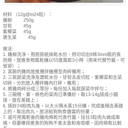
材料 （12g@m24粒）：
雞柳 250g
甘荀 45g
紫椰菜 45g
唐生菜 45g
做法:
1. 雞柳洗淨，用廚房紙抹乾水份，用切切出8條3mm粗的長
肉條，放進食物風乾機以55度風乾3小時（用來代替竹籤，可
省卻）；
2. 其餘的雞肉放進攪拌機攪至肉碎備用；
3. 三款蔬菜洗浄及瀝乾水份，甘荀去皮切粒、紫椰菜和生菜
切碎，分別放入攪拌機內打碎，備用；
4. 將雞肉碎分成三等份，每份加入每款蔬菜中拌勻；
5. 三碗橙、紫、綠色的菜肉已準備好，取13-14g搓成小圓
球，放在蒸碟上；
6. 搓好24粉肉丸後，以大火隔水蒸15分鐘，完成後隔去蒸碟
上的，取出肉丸，放涼給狗狗食適當的份量；
7. 或可用風乾後的雞肉條乾代表竹韱，拮住3粒肉丸做成串
燒，但要確保進食的狗狗不會太急和肯咀嚼，因肉條乾比較