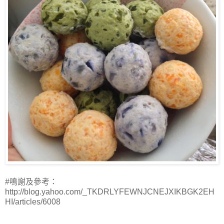
#鳴謝及參考：
http://blog.yahoo.com/_TKDRLYFEWNJCNEJXIKBGK2EH
HI/articles/6008