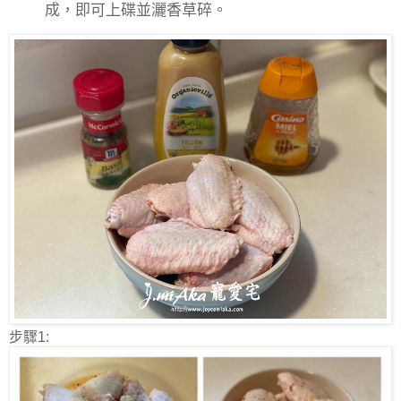
成，即可上碟
並灑香草碎。
步驟1: