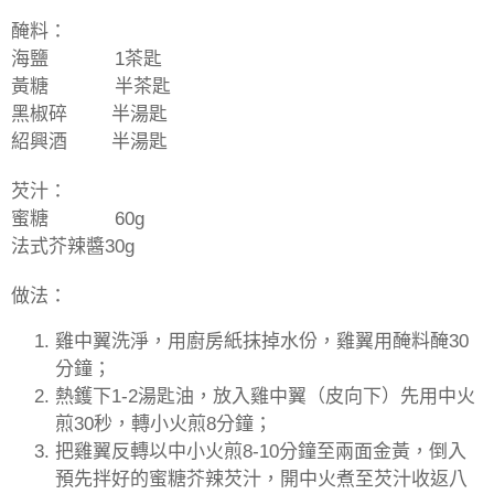
醃料：
海鹽
1
茶匙
黃糖
半茶匙
黑椒碎
半湯匙
紹興酒
半湯匙
芡汁：
蜜糖
60g
法式芥辣醬
30g
做法：
雞中翼洗淨，用廚房紙抹掉水份，雞翼用醃料醃
30
分鐘；
熱鑊下
1-2
湯匙油，放入雞中翼（皮向下）先用中火
煎
30
秒，轉小火煎
8
分鐘；
把雞翼反轉以中小火煎
8-10
分鐘至兩面金黃，倒入
預先拌好的蜜糖芥辣芡汁，開中火煮至芡汁收返八