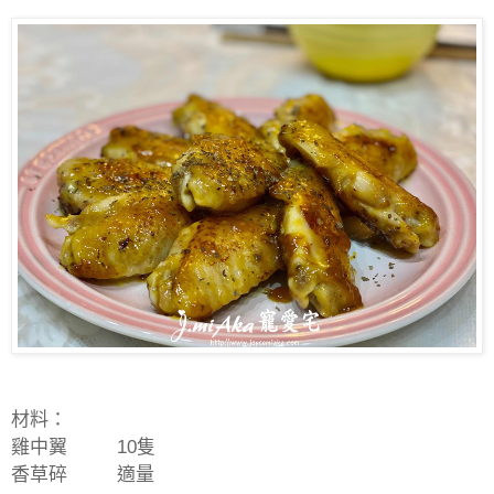
材料：
雞中翼
10
隻
香草碎
適量