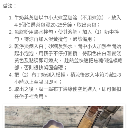
做法：
牛奶與黃糖以中小火煮至糖溶（不用煮滾），放入
4-5
個伯爵茶包浸
20-25
分鐘，取出茶包；
魚膠粉用熱水拌勻，使其溶解，加入（
1
）奶中拌
勻，待涼再加入蛋黃攪勻，過篩備用；
乾淨煲倒入白；砂糖及熱水，開中小火加熱至開始
起小泡泡，用筷子不停打圈攪，待顏色由白漸變淺
黃色及黏稠即可熄火，
趁熱並快速把焦糖倒進模底
部，否則很快凝固變硬；
把（
2
）布丁奶倒入模裡，稍涼後放入冰箱冷藏
2-3
小時以上至凝固即可；
取出之後，壓一壓布丁邊緣使空氣進入，即可倒扣
在盤子裡食用。