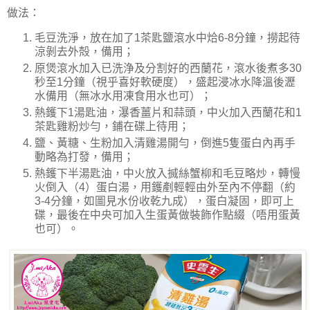
做法：
毛豆洗淨，放在加了
1
茶匙鹽滾水中烚
6-8
分鐘，撈起待
涼剝去外殻，備用；
原煲滾水加入已洗浄及分割好的西蘭花，滾水後煮多
30
秒至
1
分鐘（視乎喜好軟硬度），盛起浸冰水降溫後瀝
水備用（無冰水用凍食用水也可）；
熱鑊下
1
湯匙油，瀑香薑片和蒜頭，中火加入西蘭花和
1
茶匙雞粉炒勻，鋪在碟上待用；
鹽、黃糖、生粉加入清雞湯開勻，倒進
5
隻蛋白內再手
動略為打發，備用；
熱鑊下半湯匙油，中火放入搣絲蟹柳和毛豆略炒，轉慢
火倒入（
4
）蛋白湯，用鑊剷輕輕由外至內不停翻（約
3-4
分鐘，如圖見水份收乾九成），蛋白凝固，即可上
碟，最後在中央可加入生蛋黃做裝飾作點綴（唔用蛋黃
也可）。