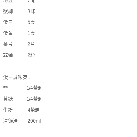
毛豆
75g
蟹柳
3
條
蛋白
5
隻
蛋黄
1
隻
薑片
2
片
蒜頭
2
粒
蛋白調味芡：
鹽
1/4
茶匙
黃糖
1/4
茶匙
生粉
4
茶匙
清雞湯
200ml