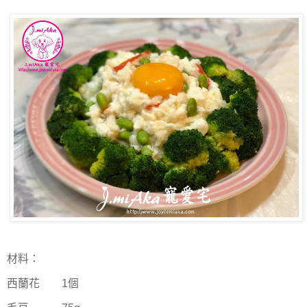
材料：
西蘭花
1
個