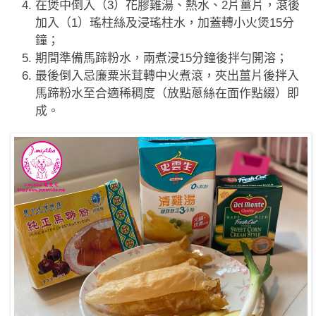
在煲中倒入（
3
）花膠雞湯、熱水、
2
片薑片，滾後
加入（
1
）瑤柱絲及浸瑤柱水，加蓋轉小火煲
15
分
鐘；
期間準備馬蹄粉水，兩煮浸
15
分鐘後拌勻開溶；
最後倒入忌廉粟米茸轉中火煮滾，夾出薑片後拌入
馬蹄粉水至合適稀稠度（放點蔥絲在面作點綴）即
成
。