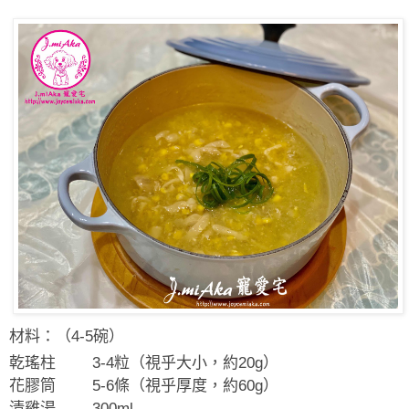
材料：（4-5碗）
乾瑤柱
3-4
粒（視乎大小，約
20g
）
花膠筒
5-6
條（視乎厚度，約
60g
）
清雞湯
300ml