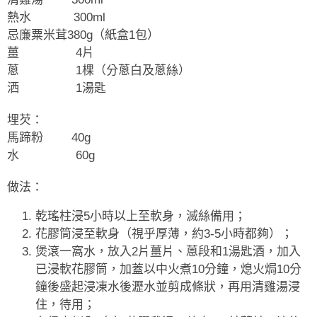
熱水
300ml
忌廉粟米茸
380g
（紙盒
1
包）
薑
4
片
蔥
1
棵（分蔥白及蔥絲）
洒
1
湯匙
埋芡：
馬蹄粉
40g
水
60g
做法：
乾瑤柱
浸
5
小時以上至軟身，滅絲備用
；
花膠筒浸至軟身（視乎厚薄，約
3-5
小時都夠）；
煲滾一窩水，放入
2
片薑片、蒽段和
1
湯匙酒，加入
已浸軟花膠筒，加蓋以中火煮
10
分鐘，熄火焗
10
分
鐘後盛起浸凍水後瀝水並剪成條狀，再用清雞湯浸
住，待用；