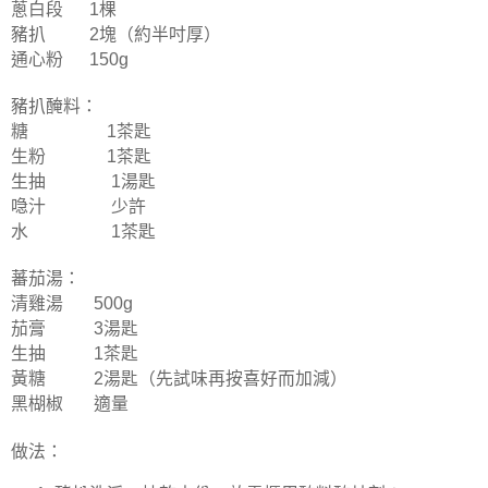
蔥白段 1棵
豬扒 2塊（約半吋厚）
通心粉 150g
豬扒醃料：
糖 1茶匙
生粉 1茶匙
生抽 1湯匙
喼汁 少許
水 1茶匙
蕃茄湯：
清雞湯 500g
茄膏 3湯匙
生抽 1茶匙
黃糖 2湯匙（先試味再按喜好而加減）
黑楜椒 適量
做法：