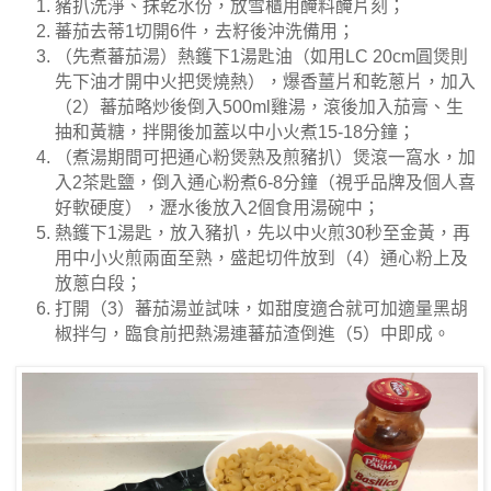
豬扒洗淨、抹乾水份，放雪櫃用醃料醃片刻；
蕃茄去蒂1切開6件，去籽後沖洗備用；
（先煮蕃茄湯）熱鑊下1湯匙油（如用LC 20cm圓煲則
先下油才開中火把煲燒熱），爆香薑片和乾蔥片，加入
（2）蕃茄略炒後倒入500ml雞湯，滾後加入茄膏、生
抽和黃糖，拌開後加蓋以中小火煮15-18分鐘；
（煮湯期間可把通心粉煲熟及煎豬扒）煲滾一窩水，加
入2茶匙鹽，倒入通心粉煮6-8分鐘（視乎品牌及個人喜
好軟硬度），瀝水後放入2個食用湯碗中；
熱鑊下1湯匙，放入豬扒，先以中火煎30秒至金黃，再
用中小火煎兩面至熟，盛起切件放到（4）通心粉上及
放蔥白段；
打開（3）蕃茄湯並試味，如甜度適合就可加適量黑胡
椒拌勻，臨食前把熱湯連蕃茄渣倒進（5）中即成。