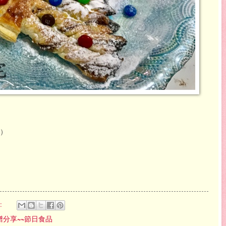
）
:
譜分享~~節日食品