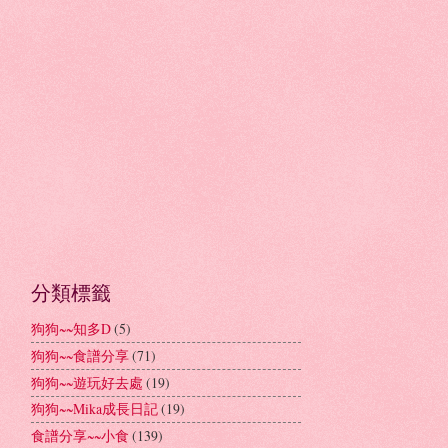
分類標籤
狗狗~~知多D
(5)
狗狗~~食譜分享
(71)
狗狗~~遊玩好去處
(19)
狗狗~~Mika成長日記
(19)
食譜分享~~小食
(139)