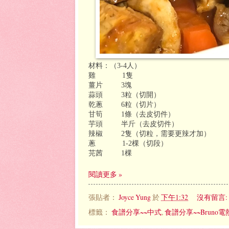
材料：（
3-4
人）
雞
1
隻
薑片
3
塊
蒜頭
3
粒（切開）
乾蔥
6
粒（切片）
甘筍
1
條（去皮切件）
芋頭
半斤（去皮切件）
辣椒
2
隻（切粒，需要更辣才加）
蔥
1-2
棵（切段）
芫茜
1
棵
閱讀更多 »
張貼者：
Joyce Yung
於
下午1:32
沒有留言:
標籤：
食譜分享~~中式
,
食譜分享~~Bruno電