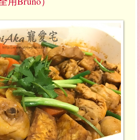
用Bruno）