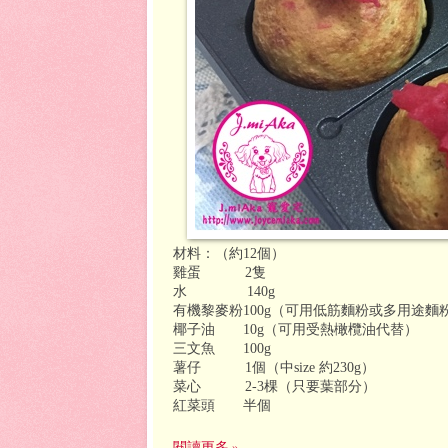
材料：（約
12
個）
雞蛋
2
隻
水
140g
有機黎麥粉
100g
（可用低筋麵粉或多用途麵
椰子油
10g
（可用受熱橄欖油代替）
三文魚
100g
薯仔
1
個（中
size
約
230g
）
菜心
2-3
棵（只要葉部分）
紅菜頭
半個
閱讀更多 »