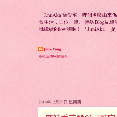
「J.miAka 寵愛宅」哩個名嘅由來
齊生活，三位一體。 除咗Blog紀錄我多
哋繼續follow我啦！ 「J.miAka 」
Joyce Yung
檢視我的完整簡介
2016年12月29日 星期四