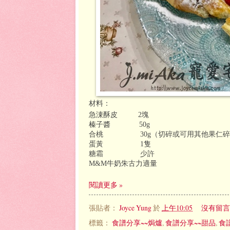
材料：
急涷酥皮
2
塊
榛子醬
50g
合桃
30g
（切碎或可用其他果仁碎
蛋黃
1
隻
糖霜
少許
M&M
牛奶朱古力適量
閱讀更多 »
張貼者：
Joyce Yung
於
上午10:05
沒有留言
標籤：
食譜分享~~焗爐
,
食譜分享~~甜品
,
食