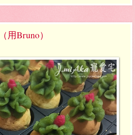
用Bruno）