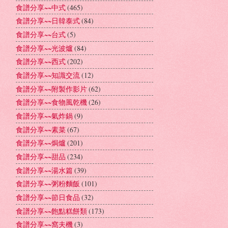
食譜分享~~中式
(465)
食譜分享~~日韓泰式
(84)
食譜分享~~台式
(5)
食譜分享~~光波爐
(84)
食譜分享~~西式
(202)
食譜分享~~知識交流
(12)
食譜分享~~附製作影片
(62)
食譜分享~~食物風乾機
(26)
食譜分享~~氣炸鍋
(9)
食譜分享~~素菜
(67)
食譜分享~~焗爐
(201)
食譜分享~~甜品
(234)
食譜分享~~湯水篇
(39)
食譜分享~~粥粉麵飯
(101)
食譜分享~~節日食品
(32)
食譜分享~~飽點糕餅類
(173)
食譜分享~~窩夫機
(3)