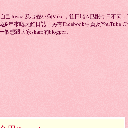
係自己Joyce 及心愛小狗Mika，往日嘅A已跟今日不
年來嘅烹餁日誌，另有Facebook專頁及YouTube 
是一個想跟大家share的blogger。