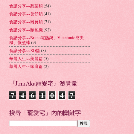
食譜分享~~蔬菜類
(54)
食譜分享~~薯仔類
(41)
食譜分享~~雞翼類
(71)
食譜分享~~麵包機
(92)
食譜分享~~Bruno電熱鍋、Vitantonio窩夫
機、慢煮棒
(9)
食譜分享~~XO醬
(8)
華麗人生~~美麗篇
(5)
華麗人生~~家庭篇
(2)
『J.miAka寵愛宅』瀏覽量
7
4
6
1
0
4
7
搜尋「寵愛宅」內的關鍵字