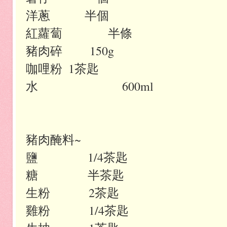
洋蔥
半個
紅蘿蔔
半條
豬肉碎
150g
咖哩粉
1茶匙
水 600ml
豬肉醃料~
鹽 1/4茶匙
糖 半茶匙
生粉 2茶匙
雞粉 1/4茶匙