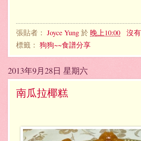
張貼者：
Joyce Yung
於
晚上10:00
沒有
標籤：
狗狗~~食譜分享
2013年9月28日 星期六
南瓜拉椰糕