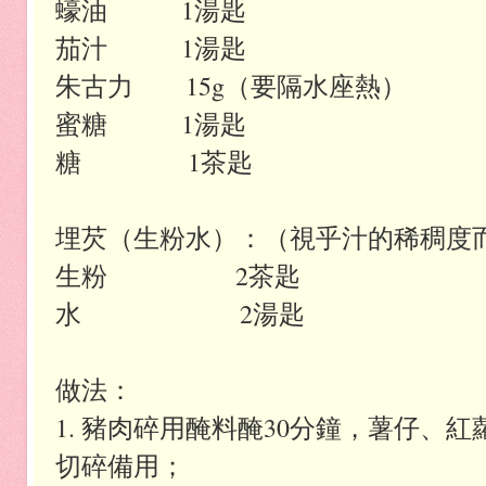
蠔油
1湯匙
茄汁
1湯匙
朱古力
15g（要隔水座熱）
蜜糖
1湯匙
糖 1茶匙
埋芡（生粉水）：（視乎汁的稀稠度
生粉 2茶匙
水 2湯匙
做法：
1. 豬肉碎用醃料醃30分鐘，薯仔、
切碎備用；