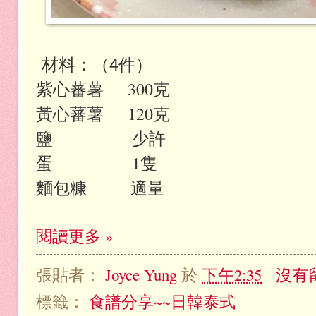
材料：（4件）
紫心蕃薯 300克
黃心蕃薯 120克
鹽 少許
蛋 1隻
麵包糠 適量
閱讀更多 »
張貼者：
Joyce Yung
於
下午2:35
沒有
標籤：
食譜分享~~日韓泰式