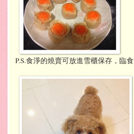
P.S.食淨的燒賣可放進雪櫃保存，臨食