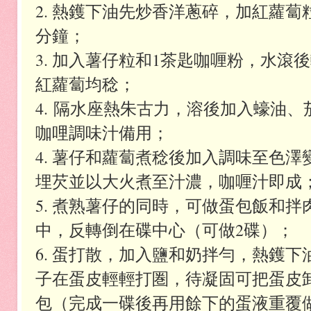
2. 熱鑊下油先炒香洋蔥碎，加紅蘿蔔粒輕
分鐘；
3. 加入薯仔粒和1茶匙咖喱粉，水滾
紅蘿蔔均稔；
4.
隔水座熱朱古力，溶後加入蠔油、
咖哩調味汁備用；
4. 薯仔和蘿蔔煮稔後加入調味至色
埋芡並以大火煮至汁濃，咖喱汁即成
5. 煮熟薯仔的同時，可做蛋包飯和
中，反轉倒在碟中心（可做2碟）；
6. 蛋打散，加入鹽和奶拌勻，熱鑊
子在蛋皮輕輕打圏，待凝固可把蛋皮
包（完成一碟後再用餘下的蛋液重覆