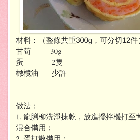
材料：（整條共重300g，可分切12件
甘筍 30g
蛋 2隻
橄欖油 少許
做法：
1. 龍脷柳洗淨抹乾，放進攪拌機打
混合備用；
2. 蛋打散備用；