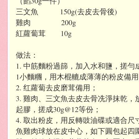
（餡30g一件）
三文魚 150g(去皮去骨後)
雞肉 200g
紅蘿蔔茸 10g
做法：
1. 中筋麵粉過篩，加入水和鹽，搓勻成
1小麵糰，用木棍轆成薄薄的粉皮備
2. 红蘿蔔去皮磨茸備用；
3. 雞肉、三文魚去皮去骨冼淨抹乾
起膠，搓成30g@12等份；
4. 取出粉皮，用反轉豉油碟或適合尺
魚雞肉球放在皮中心，如下圓包起四