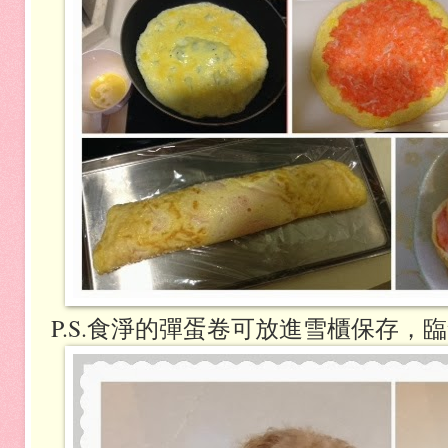
P.S.食淨的彈蛋卷可放進雪櫃保存，臨