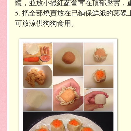
體，並放小撮紅蘿蔔茸在頂部壓實，重
5. 把全部燒賣放在已鋪保鮮紙的蒸碟
可放涼供狗狗食用。