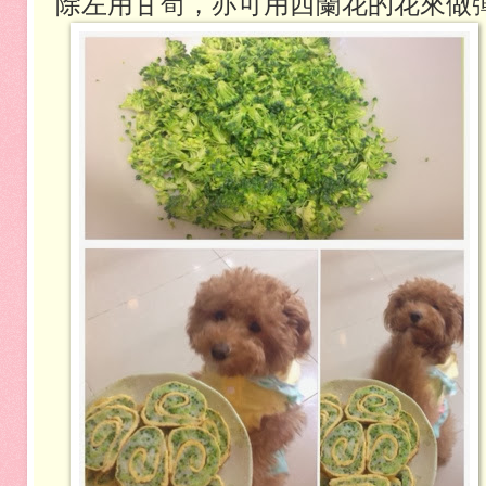
除左用甘筍，亦可用西蘭花的花來做彈