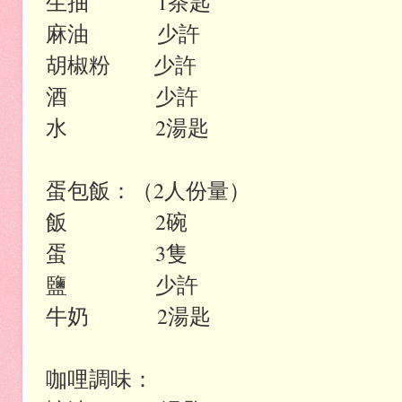
生抽 1茶匙
麻油 少許
胡椒粉 少許
酒 少許
水 2湯匙
蛋包飯：（2人份量）
飯 2碗
蛋 3隻
鹽 少許
牛奶 2湯匙
咖哩調味：