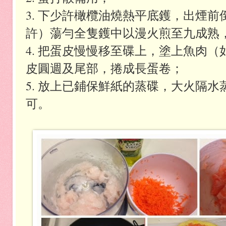
3. 下少許橄欖油燒熱平底鑊，出煙
許）蕩勻全隻鑊中以漫火煎至九成熟
4. 把蛋皮慢慢移至碟上，塗上魚肉
皮圓週及尾部，捲成長蛋卷；
5. 放上已鋪保鮮紙的蒸碟，大火隔水
可。