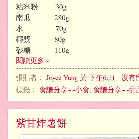
粘米粉 30g
南瓜 280g
水 70g
椰漿 80g
砂糖 110g
閱讀更多 »
張貼者：
Joyce Yung
於
下午6:11
沒有
標籤：
食譜分享~~小食
,
食譜分享~~甜
紫甘炸薯餅