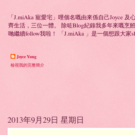
「J.miAka 寵愛宅」哩個名嘅由來係自己Joyc
齊生活，三位一體。 除咗Blog紀錄我多年來嘅烹餁日誌，
哋繼續follow我啦！ 「J.miAka 」是一個想跟大家sha
Joyce Yung
檢視我的完整簡介
2013年9月29日 星期日