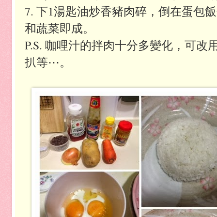
7. 下1湯匙油炒香豬肉碎，倒在蛋
和蔬菜即成。
P.S. 咖哩汁的拌肉十分多變化，可
扒等⋯。