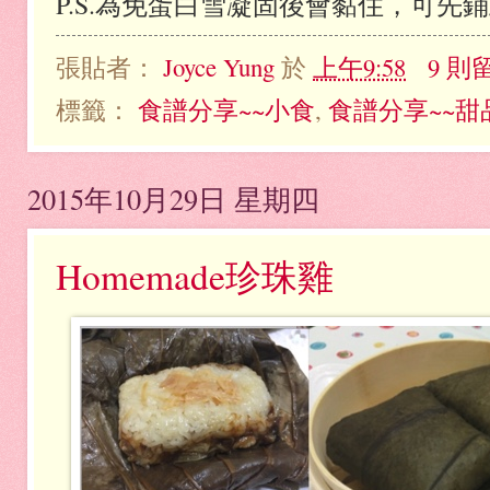
P.S.為免蛋白雪凝固後會黏住，可先
張貼者：
Joyce Yung
於
上午9:58
9 則
標籤：
食譜分享~~小食
,
食譜分享~~甜
2015年10月29日 星期四
Homemade珍珠雞