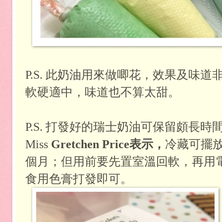
P.S. 此奶油用來做唧花，效果及味
軟硬適中，味道也不算太甜。
P.S. 打發好的瑞士奶油可保留頗長
Miss
Gretchen Price表示，
冷藏可擺放
個月；但用前要先置室溫回軟，再用
食用色膏打發即可。