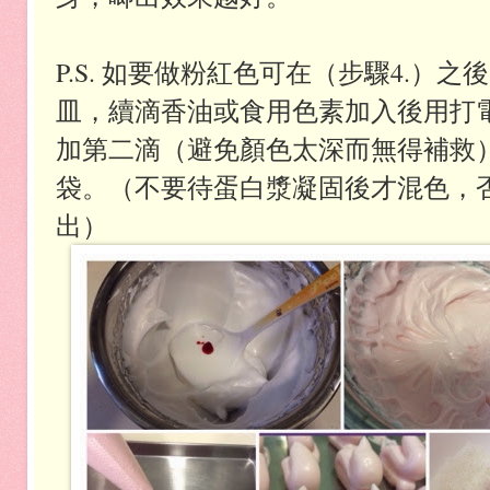
P.S. 如要做粉紅色可在（步驟4.）
皿，續滴香油或食用色素加入後用打
加第二滴（避免顏色太深而無得補救
袋。（不要待蛋白漿凝固後才混色，
出）