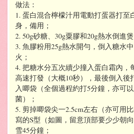
做法：
1. 蛋白混合檸檬汁用電動打蛋器打至
身，備用；
2. 50g砂糖、30g粟膠和20g熱水
3. 魚膠粉用25g熱水開勻，倒入糖
火；
4. 把糖水分五次續少撞入蛋白霜內
高速打發（大概10秒），最後倒入後打
入唧袋（全個過程約打5分鐘，亦可
菌）；
5. 剪掉唧袋尖一2.5cm左右（亦可
寫的S型（如圖，留意頂部要少少朝
雪45分鐘；