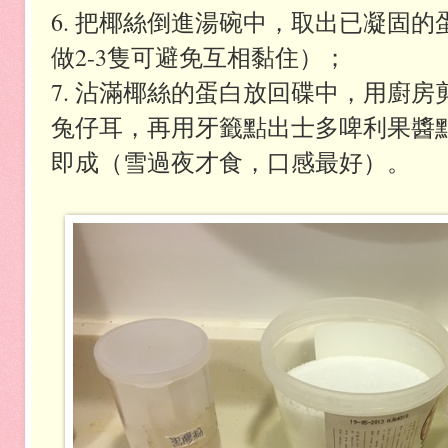
6. 把椰絲倒進湯碗中，取出已凝固
做2-3隻可避免互相黏住）；
7. 沾滿椰絲的蛋白放回碟中，用廚
兔仔耳，再用牙籤點出士多啤利果醬
即成（雪過夜才食，口感最好）。