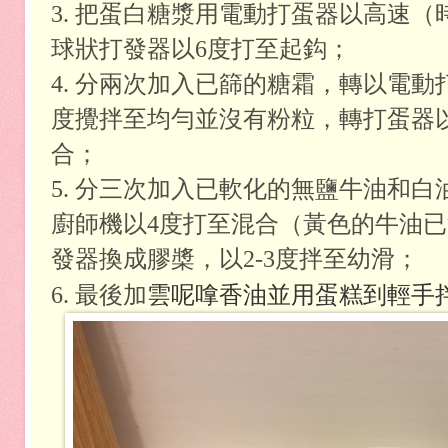
3. 把蛋白糖漿用電動打蛋器以高速
球狀打發器以6度打至起鈎；
4. 分兩次加入已篩的糖霜，轉以電
度攪拌至均勻並沒有粉粒，轉打蛋器
合；
5. 分三次加入已軟化的
無鹽牛油和
白
廚師機以4度打至混合（黃色的牛油
發器換成膠槳，以2-3度拌至幼滑；
雲呢嗱香油並用蛋糕到輕手
6. 最後加