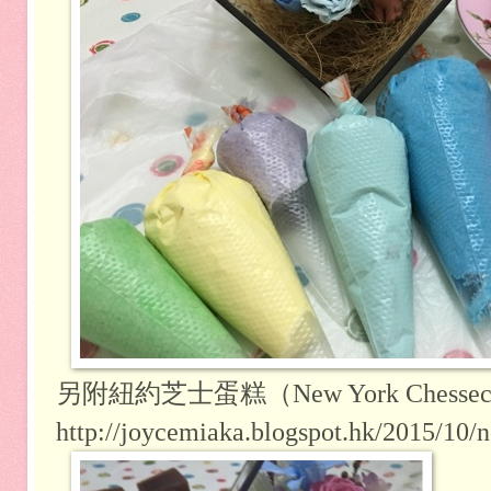
另附紐約芝士蛋糕（New York Chesse
http://joycemiaka.blogspot.hk/2015/10/