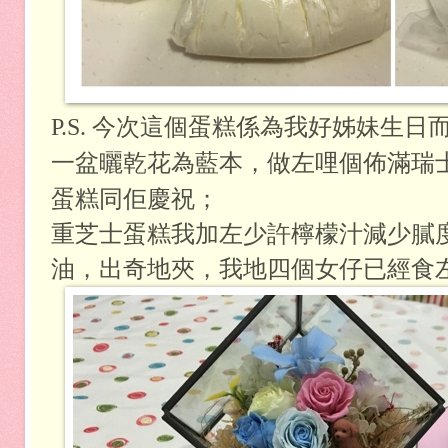
P.S. 今次這個蛋糕係為
我好姊妹生日
一盆曬乾花為藍本，做左哩個
佈滿瑞
蛋糕同佢慶祝；
重芝士蛋糕我加左少許檸檬汁減少膩
油，出奇地夾，我地四個女仔已經食左