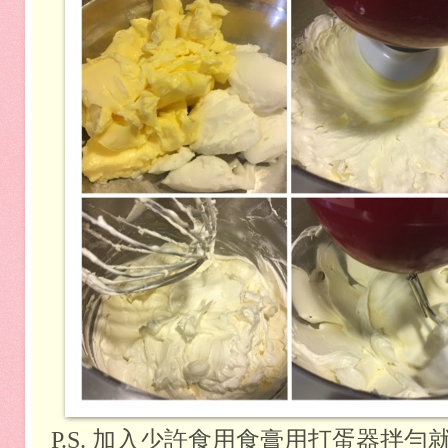
P.S. 加入少許食用食膏用打蛋器拌