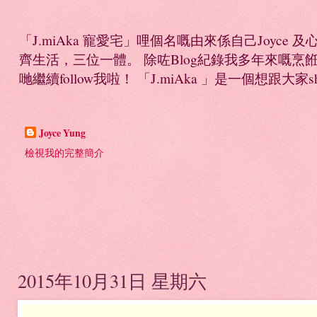
「J.miAka 寵愛宅」哩個名嘅由來係自己Joyc
齊生活，三位一體。 除咗Blog紀錄我多年來嘅烹餁日誌，
哋繼續follow我啦！ 「J.miAka 」是一個想跟大家sha
Joyce Yung
檢視我的完整簡介
2015年10月31日 星期六