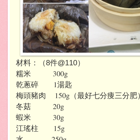
材料：（8件@110）
糯米 300g
乾蔥碎 1湯匙
梅頭豬肉 150g（最好七分痩三分肥
冬菇 20g
蝦米 30g
江瑤柱 15g
水 250g