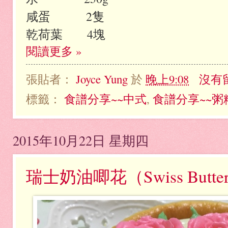
咸蛋 2隻
乾荷葉 4塊
閱讀更多 »
張貼者：
Joyce Yung
於
晚上9:08
沒有
標籤：
食譜分享~~中式
,
食譜分享~~粥
2015年10月22日 星期四
瑞士奶油唧花（Swiss Butter