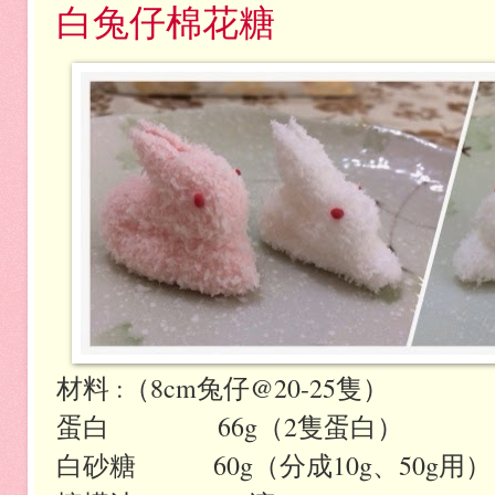
白兔仔棉花糖
材料 :（8cm兔仔@20-25隻）
蛋白 66g（2隻蛋白）
白砂糖 60g（分成10g、50g用）