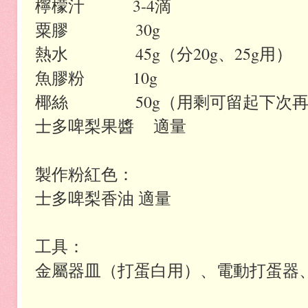
檸檬汁 3-4滴
粟膠 30g
熱水 45g（分20g、25g用）
魚膠粉 10g
椰絲 50g（用剩可留起下次再
士多啤梨果醬 適量
製作粉紅色：
士多啤梨香油 適量
工具：
金屬器皿（打蛋白用）、電動打蛋器