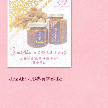
~J.miAka~ FB專頁等你like