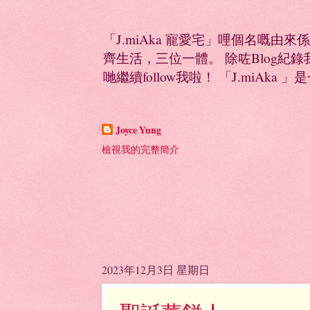
「J.miAka 寵愛宅」哩個名嘅由來
齊生活，三位一體。 除咗Blog紀錄我多
哋繼續follow我啦！ 「J.miAka 」
Joyce Yung
檢視我的完整簡介
2023年12月3日 星期日