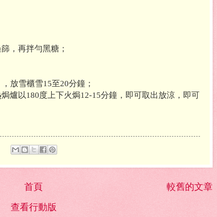
過篩，再拌勻黑糖；
，放雪櫃雪15至20分鐘；
爐以180度上下火焗12-15分鐘，即可取出放涼，即可
首頁
較舊的文章
查看行動版