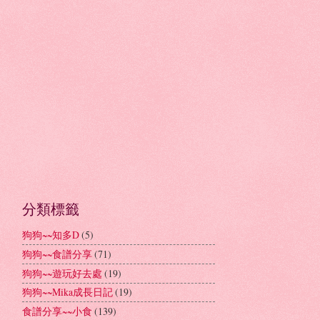
分類標籤
狗狗~~知多D
(5)
狗狗~~食譜分享
(71)
狗狗~~遊玩好去處
(19)
狗狗~~Mika成長日記
(19)
食譜分享~~小食
(139)