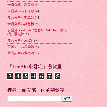
食譜分享~~蔬菜類
(54)
食譜分享~~薯仔類
(41)
食譜分享~~雞翼類
(71)
食譜分享~~麵包機
(92)
食譜分享~~Bruno電熱鍋、Vitantonio窩夫
機、慢煮棒
(9)
食譜分享~~XO醬
(8)
華麗人生~~美麗篇
(5)
華麗人生~~家庭篇
(2)
『J.miAka寵愛宅』瀏覽量
7
4
5
4
6
7
5
搜尋「寵愛宅」內的關鍵字