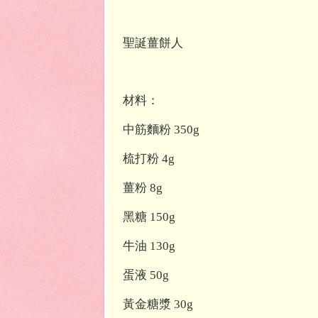
聖誕薑餅人
材料：
中筋麵粉 350g
梳打粉 4g
薑粉 8g
黑糖 150g
牛油 130g
蛋液 50g
黃金糖漿 30g