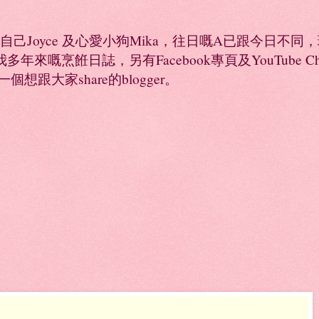
係自己Joyce 及心愛小狗Mika，往日嘅A已跟今日不
年來嘅烹餁日誌，另有Facebook專頁及YouTube 
是一個想跟大家share的blogger。