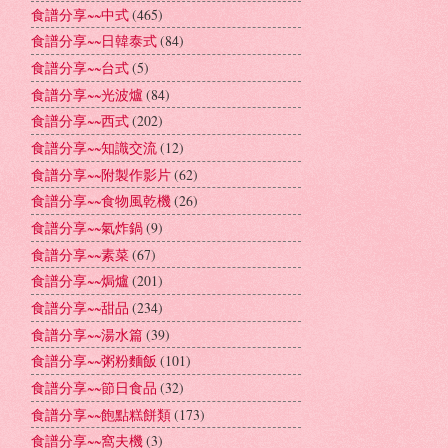
食譜分享~~中式
(465)
食譜分享~~日韓泰式
(84)
食譜分享~~台式
(5)
食譜分享~~光波爐
(84)
食譜分享~~西式
(202)
食譜分享~~知識交流
(12)
食譜分享~~附製作影片
(62)
食譜分享~~食物風乾機
(26)
食譜分享~~氣炸鍋
(9)
食譜分享~~素菜
(67)
食譜分享~~焗爐
(201)
食譜分享~~甜品
(234)
食譜分享~~湯水篇
(39)
食譜分享~~粥粉麵飯
(101)
食譜分享~~節日食品
(32)
食譜分享~~飽點糕餅類
(173)
食譜分享~~窩夫機
(3)