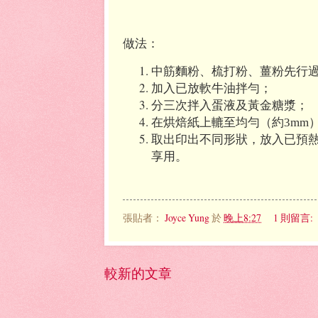
做法：
中筋麵粉、梳打粉、薑粉先行
加入已放軟牛油拌勻；
分三次拌入蛋液及黃金糖漿；
在烘焙紙上轆至均勻（約3mm）
取出印出不同形狀，放入已預熱焗
享用。
張貼者：
Joyce Yung
於
晚上8:27
1 則留言:
較新的文章