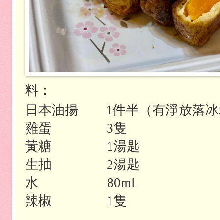
料：
日本油揚
件半（有淨放落冰
1
雞蛋
隻
3
黃糖
湯匙
1
生抽
湯匙
2
水
80ml
辣椒
隻
1