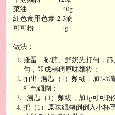
菜油
40g
紅色食用色素
2-3
滴
可可粉
1g
做法：
雞蛋、砂糖、鮮奶先打勻，篩
勻，即成稍稠原味麵糊；
抽出
1
湯匙（
1
）麵糊，加
2-3
紅色麵糊；
1
湯匙（
1
）麵糊，加
1g
可可粉
把（
1
）原味麵糊倒倒入小杯