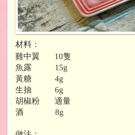
材料：
雞中翼
隻
10
魚露
15g
黃糖
4g
生抽
6g
胡椒粉
適量
酒
8g
做法：