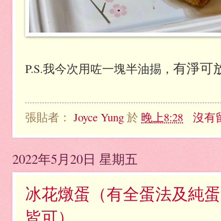
有淨可
P.S.我今次用咗一塊半油掦，
張貼者：
Joyce Yung
於
晚上8:28
沒有
2022年5月20日 星期五
冰花燉蛋（有全蛋法及純蛋
皆可）