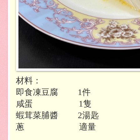
材料：
即食凍豆腐
件
1
咸蛋
隻
1
蝦茸菜脯醬
湯匙
2
蔥
適量