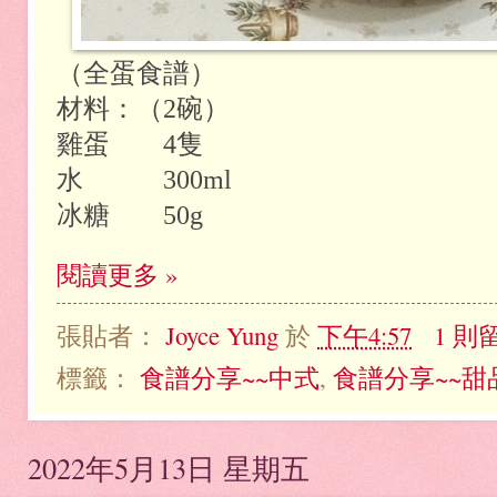
（全蛋食譜）
材料：（
2
碗）
雞蛋
4
隻
水
300ml
冰糖
50g
閱讀更多 »
張貼者：
Joyce Yung
於
下午4:57
1 則
標籤：
食譜分享~~中式
,
食譜分享~~甜
2022年5月13日 星期五