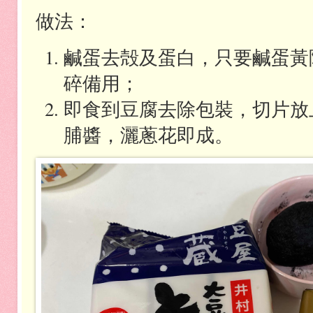
做法：
鹹蛋去殻及蛋白，只要鹹蛋黃
碎備用；
即食到豆腐去除包裝，切片放
脯醬，灑蔥花即成。