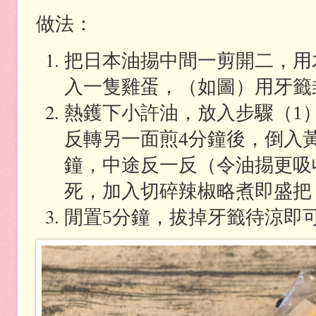
做法：
把日本油掦中間一剪開二，用
入一隻雞蛋，（如圖）用牙籤
熱鑊下小許油，放入步驟（
1
反轉另一面煎
分鐘後，倒入
4
鐘，中途反一反（令油掦更吸
死，加入切碎辣椒略煮即盛把
閒置
分鐘，拔掉牙籤待涼即
5