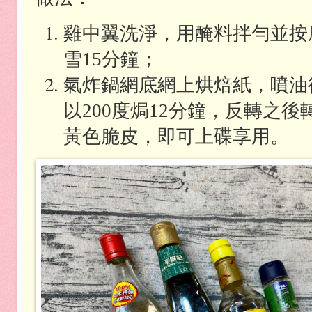
雞中翼洗淨，用醃料拌勻並按
雪
分鐘；
15
氣炸鍋網底網上烘焙紙，噴油
以
度焗
分鐘，反轉之後
200
12
黃色脆皮，即可上碟享用。