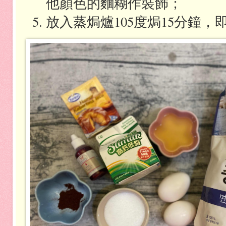
他顏色的麵糊作裝飾；
放入蒸焗爐
105
度焗
15
分鐘，