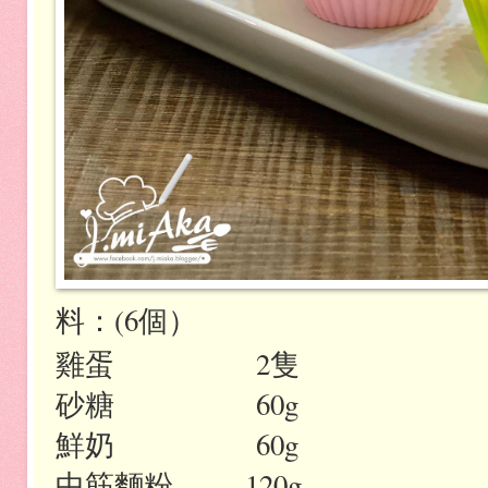
料：
(6
個）
雞蛋
2
隻
砂糖
60g
鮮奶
60g
中筋麵粉
120g