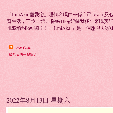
「J.miAka 寵愛宅」哩個名嘅由來係自己Joyc
齊生活，三位一體。 除咗Blog紀錄我多年來嘅烹餁日誌，
哋繼續follow我啦！ 「J.miAka 」是一個想跟大家sha
Joyce Yung
檢視我的完整簡介
2022年8月13日 星期六