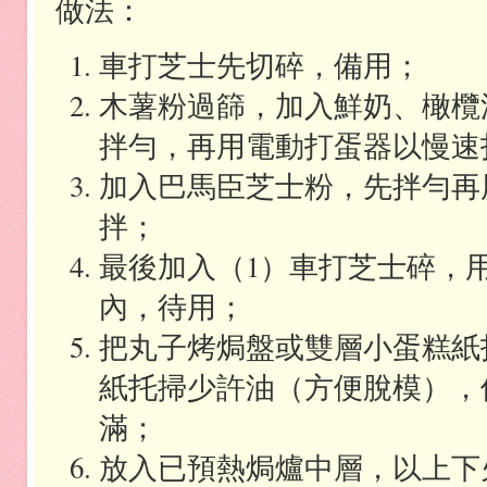
做法：
車打芝士先切碎，備用；
木薯粉過篩，加入鮮奶、橄欖
拌勻，再用電動打蛋器以慢速
加入巴馬臣芝士粉，先拌勻再
拌；
最後加入（
1
）車打芝士碎，
內，待用；
把丸子烤焗盤或雙層小蛋糕紙
紙托掃少許油（方便脫模），
滿；
放入已預熱焗爐中層，以上下