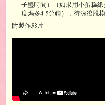
子盤時間）（如果用小蛋糕紙
度焗多
4-5
分鐘
），待涼後脫
附製作影片