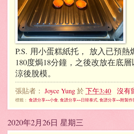
P.S.
用小蛋糕紙托，
放入已預熱
180
度焗
18分鐘，之後改
放在底層
涼後脫模。
張貼者：
Joyce Yung
於
下午3:40
沒有
標籤：
食譜分享~~小食
,
食譜分享~~日韓泰式
,
食譜分享~~附製作
2020年2月26日 星期三