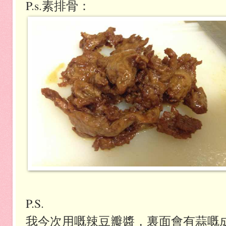
P.s.素排骨：
P.S.
我今次用嘅辣豆瓣醬，裏面會有蒜嘅