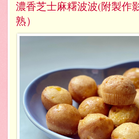
濃香芝士麻糬波波(附製作
熟）