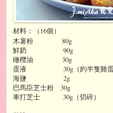
材料：（16個）
木薯粉
80g
鮮奶
90g
橄欖油
30
g
蛋液
30g
（約半隻雞
海鹽
2g
巴馬臣芝士粉
30g
車打芝士
30g
（切碎）