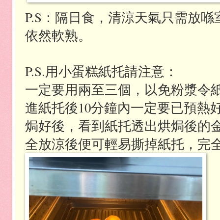
P.S
：隔日食，清涼天氣只需放喺
依然軟熟
。
P.S.
用小蛋糕紙托請注意
：
一定要用兩至三個，以免粉漿令
進紙托後
10
分鐘內一定要已預熱
焗好後，看到紙托透出烘焗後的
全放涼後便可輕易撕掉紙托
，完