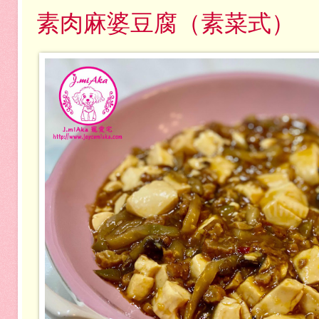
素肉麻婆豆腐（素菜式）