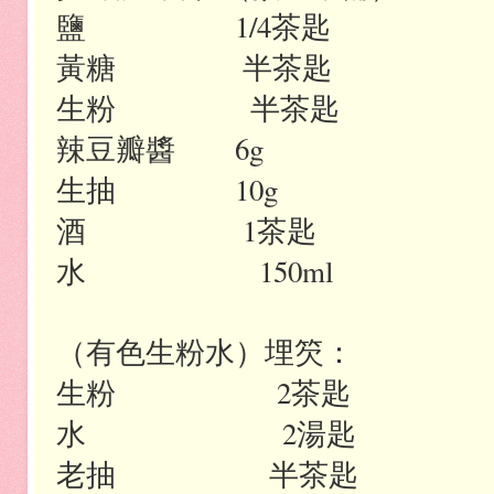
鹽
1/4
茶匙
黃糖
半茶匙
生粉
半茶匙
辣豆瓣醬
6g
生抽
10g
酒
1
茶匙
水
150ml
（有色生粉水）埋䇜：
生粉
2
茶匙
水
2
湯匙
老抽
半茶匙