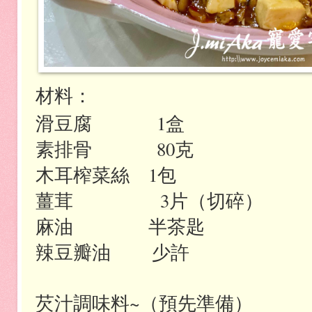
材料：
滑豆腐
1
盒
素排骨
80
克
木耳榨菜絲
1
包
薑茸
3
片（切碎）
麻油
半茶匙
辣豆瓣油
少許
芡汁調味料
~
（預先準備）