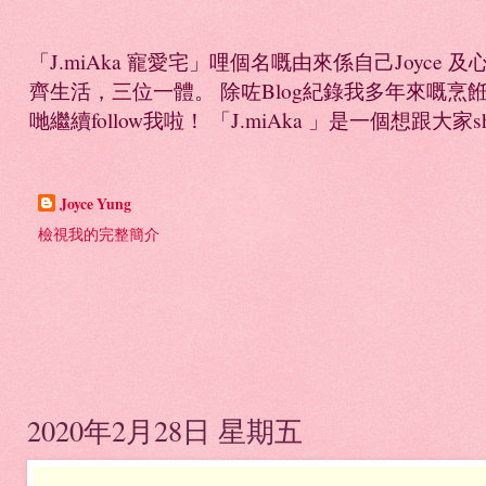
「J.miAka 寵愛宅」哩個名嘅由來係自己Joyc
齊生活，三位一體。 除咗Blog紀錄我多年來嘅烹餁日誌，
哋繼續follow我啦！ 「J.miAka 」是一個想跟大家sha
Joyce Yung
檢視我的完整簡介
2020年2月28日 星期五