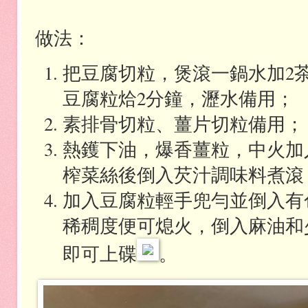
做法：
把豆腐切粒，煲滾一鍋水加
2
豆腐粒烚
2
分鐘，瀝水備用；
素排骨切粒、薑片切粒備用；
熱鑊下油，爆香薑粒，中火加
榨菜絲後倒入芡汁調味料煮滾
加入豆腐粒輕手兜勻並倒入有
稀稠度便可熄火，倒入麻油和
即可上碟
。