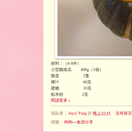
材料：（6-8件）
小型圓南瓜 400g（1個）
雞蛋 2隻
椰汁 60克
蜜糖 10克
粘米粉 2克
閱讀更多 »
張貼者：
Joyce Yung
於
晚上10:45
沒有留言
標籤：
狗狗~~食譜分享