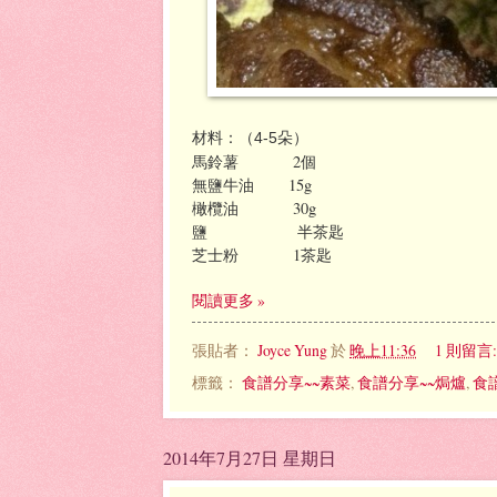
材料：（4-5朵）
馬鈴薯 2個
無鹽牛油 15g
橄欖油 30g
鹽 半茶匙
芝士粉 1茶匙
閱讀更多 »
張貼者：
Joyce Yung
於
晚上11:36
1 則留言
標籤：
食譜分享~~素菜
,
食譜分享~~焗爐
,
食
2014年7月27日 星期日