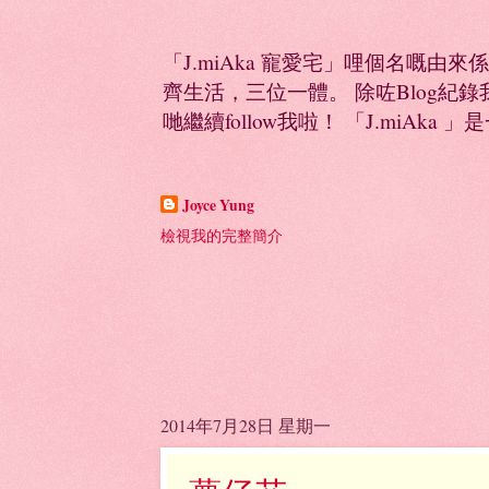
「J.miAka 寵愛宅」哩個名嘅由來
齊生活，三位一體。 除咗Blog紀錄我多
哋繼續follow我啦！ 「J.miAka 」
Joyce Yung
檢視我的完整簡介
2014年7月28日 星期一