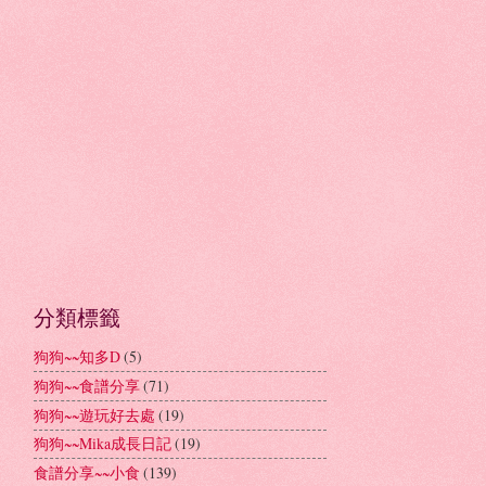
分類標籤
狗狗~~知多D
(5)
狗狗~~食譜分享
(71)
狗狗~~遊玩好去處
(19)
狗狗~~Mika成長日記
(19)
食譜分享~~小食
(139)