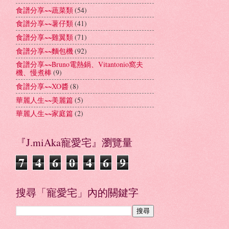
食譜分享~~蔬菜類
(54)
食譜分享~~薯仔類
(41)
食譜分享~~雞翼類
(71)
食譜分享~~麵包機
(92)
食譜分享~~Bruno電熱鍋、Vitantonio窩夫
機、慢煮棒
(9)
食譜分享~~XO醬
(8)
華麗人生~~美麗篇
(5)
華麗人生~~家庭篇
(2)
『J.miAka寵愛宅』瀏覽量
7
4
6
0
4
6
9
搜尋「寵愛宅」內的關鍵字