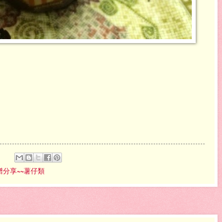
:
譜分享~~薯仔類