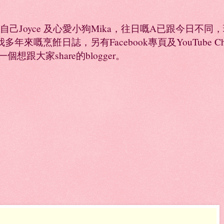
係自己Joyce 及心愛小狗Mika，往日嘅A已跟今日不
年來嘅烹餁日誌，另有Facebook專頁及YouTube 
是一個想跟大家share的blogger。