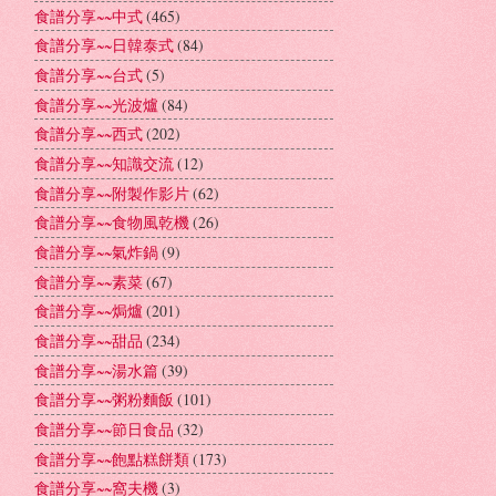
食譜分享~~中式
(465)
食譜分享~~日韓泰式
(84)
食譜分享~~台式
(5)
食譜分享~~光波爐
(84)
食譜分享~~西式
(202)
食譜分享~~知識交流
(12)
食譜分享~~附製作影片
(62)
食譜分享~~食物風乾機
(26)
食譜分享~~氣炸鍋
(9)
食譜分享~~素菜
(67)
食譜分享~~焗爐
(201)
食譜分享~~甜品
(234)
食譜分享~~湯水篇
(39)
食譜分享~~粥粉麵飯
(101)
食譜分享~~節日食品
(32)
食譜分享~~飽點糕餅類
(173)
食譜分享~~窩夫機
(3)