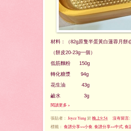
材料：（82g原隻半蛋黃白蓮蓉月餅@
（餅皮20-23g一個）
低筋麵粉 150g
轉化糖漿 94g
花生油 43g
鹼水 3g
閱讀更多 »
張貼者：
Joyce Yung
於
晚上9:54
沒有留言:
標籤：
食譜分享~~小食
,
食譜分享~~中式
,
食