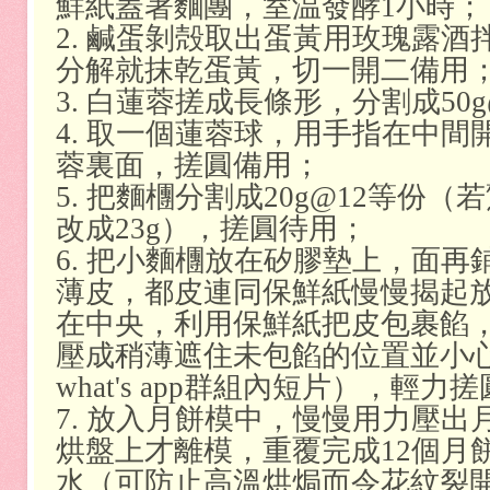
鮮紙蓋著麵團，室温發酵1小時；
2. 鹹蛋剝殻取出蛋黃用玫瑰露
分解就抹乾蛋黃，切一開二備用
3. 白蓮蓉搓成長條形，分割成50
4. 取一個蓮蓉球，用手指在中
蓉裏面，搓圓備用；
5. 把麵檲分割成20g@12等份
改成23g），搓圓待用；
6. 把小麵檲放在矽膠墊上，面
薄皮，都皮連同保鮮紙慢慢揭起
在中央，利用保鮮紙把皮包裹餡
壓成稍薄遮住未包餡的位置並小
what's app群組內短片），輕
7. 放入月餅模中，慢慢用力壓
烘盤上才離模，重覆完成12個月
水（可防止高溫烘焗而令花紋裂