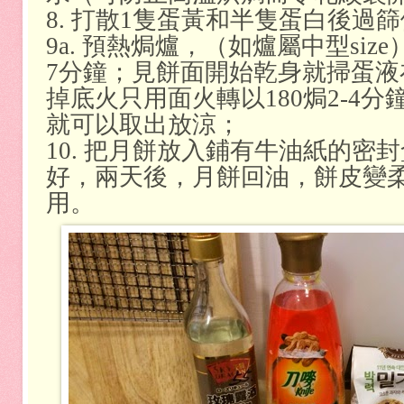
8. 打散1隻蛋黃和半隻蛋白後過
9a. 預熱焗爐，（如爐屬中型size
7分鐘；見餅面開始乾身就掃蛋液
掉底火只用面火轉以180焗2-4
就可以取出放涼；
10. 把月餅放入鋪有牛油紙的密
好，兩天後，月餅回油，餅皮變
用。