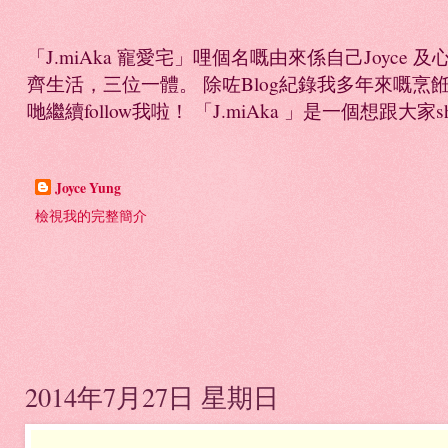
「J.miAka 寵愛宅」哩個名嘅由來係自己Joyc
齊生活，三位一體。 除咗Blog紀錄我多年來嘅烹餁日誌，
哋繼續follow我啦！ 「J.miAka 」是一個想跟大家sha
Joyce Yung
檢視我的完整簡介
2014年7月27日 星期日