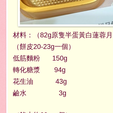
材料：（82g原隻半蛋黃白蓮蓉月
（餅皮20-23g一個）
低筋麵粉 150g
轉化糖漿 94g
花生油 43g
鹼水 3g