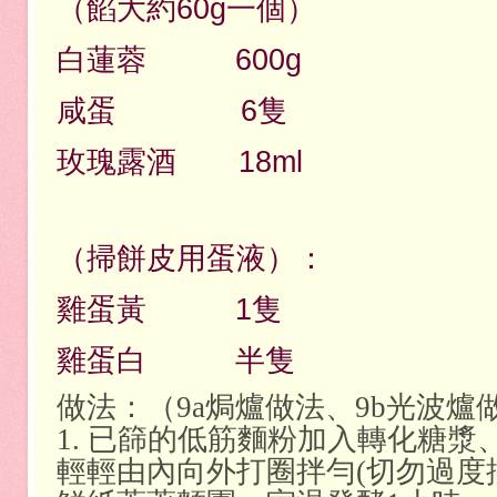
（餡大約60g一個）
白蓮蓉 600g
咸蛋 6隻
玫瑰露酒 18ml
（掃餅皮用蛋液）：
雞蛋黃 1隻
雞蛋白 半隻
做法：（9a焗爐做法、9b光波爐
1. 已篩的低筋麵粉加入轉化糖
輕輕由內向外打圈拌勻(切勿過度