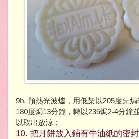
9b.
預熱光波爐，用低架以205度先
180度焗13分鐘，轉以235焗2-4
以取出放涼；
10. 把月餅放入鋪有牛油紙的密