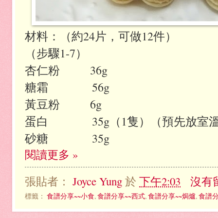
材料：（約24片，可做12件）
（步驟1-7）
杏仁粉 36g
糖霜 56g
黃豆粉 6g
蛋白 35g（1隻）（預先放室溫
砂糖 35g
閱讀更多 »
張貼者：
Joyce Yung
於
下午2:03
沒有
標籤：
食譜分享~~小食
,
食譜分享~~西式
,
食譜分享~~焗爐
,
食譜分