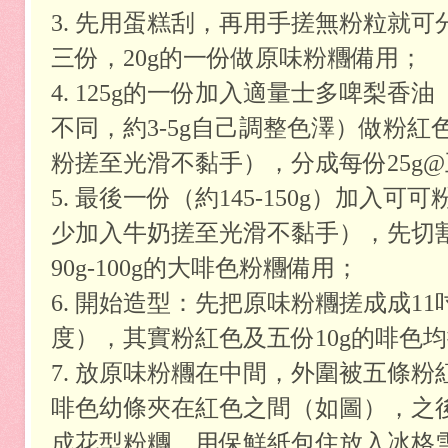
3. 先用蛋糕刮，再用手搓無粉粒就可分成2
三份，20g
的一份做原味粉糰備用；
4. 125g
的一份加入適量士多啤梨香油
不同，約3-5g自己調整色澤）做粉紅
粉搓至光滑不黏手），分成每份25g
5. 最後
一份（約145-150g）加入可
少加入牛奶搓至光滑不黏手），先切割
90g-100g的大啡色粉糰備用；
6. 開始造型：先把原味粉糰搓成成1
度），其實粉紅色及五份10g的啡色
7. 放原味粉糰在中間，外圍被五條
啡色幼條夾在紅色之間（如圖），之
成花型粉糰，用保鮮紙包住放入冰格雪1