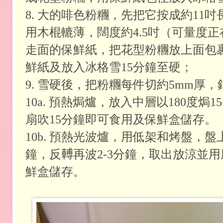
8. 大的啡色粉糰，先把它按成約11
用木棍轆薄，闊度約4.5吋（可量度
正
走面的保鮮紙，把花型粉糰放上面包
鮮紙及放入冰格雪15分鐘至硬；
9. 雪硬後，把粉糰每件切約5mm厚
10a. 預熱焗爐，放入中層以180度焗
扇吹15分鐘即可食用及保鮮盒儲存。
10b. 預熱光波爐，用低架和烤盤，盤
鐘，反𨍭再波2-3分鐘，取出放涼並
鮮盒儲存。