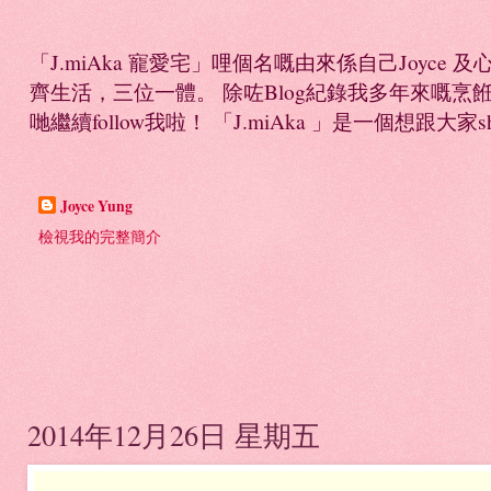
「J.miAka 寵愛宅」哩個名嘅由來係自己Joyc
齊生活，三位一體。 除咗Blog紀錄我多年來嘅烹餁日誌，
哋繼續follow我啦！ 「J.miAka 」是一個想跟大家sha
Joyce Yung
檢視我的完整簡介
2014年12月26日 星期五