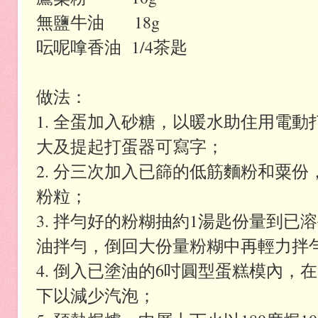
無鹽牛油 18g
呍呢嗱香油 1/4茶匙
做法：
1. 全蛋加入砂糖，以暖水助住用電
大及提起打蛋器可寫字；
2. 分三次加入已篩的低筋麵粉和粟
粉粒；
3. 拌勻好的粉糊抽約1湯匙份量到
油拌勻，倒回大份量粉糊中再輕力拌
4. 倒入已塗油的6吋圓型蛋糕模內，
下以減少汽泡；