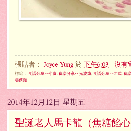
張貼者：
Joyce Yung
於
下午6:03
沒有
標籤：
食譜分享~~小食
,
食譜分享~~光波爐
,
食譜分享~~西式
,
食譜
糕餅類
2014年12月12日 星期五
聖誕老人馬卡龍（焦糖餡心Ma