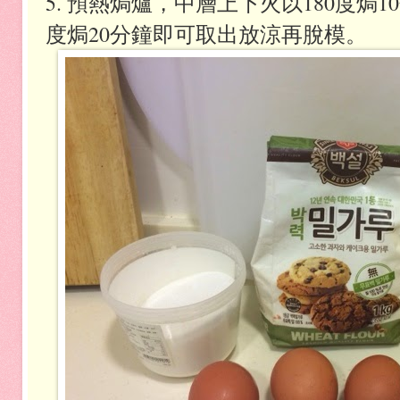
5. 預熱焗爐，中層上下火以180度焗1
度焗20分鐘即可取出放涼再脫模。