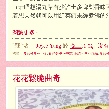
（若唔想湯丸帶有少許士多啤梨香味
若想天然就可以用紅菜頭未經煮沸的
閱讀更多 »
張貼者：
Joyce Yung
於
晚上11:02
沒有
標籤：
食譜分享~~小食
,
食譜分享~~中式
,
食譜分享~~甜品
,
食譜分
花花鬆脆曲奇