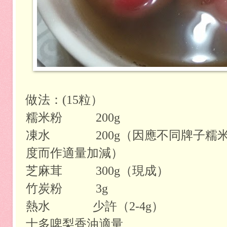
做法：(15粒）
糯米粉 200g
凍水 200g（因應不同牌子糯米
度而作適量加減）
芝麻茸 300g（現成）
竹炭粉 3g
熱水 少許（2-4g）
士多啤梨香油適量