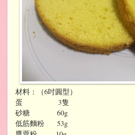
材料：（6吋圓型）
蛋 3隻
砂糖 60g
低筋麵粉 53g
鷹粟粉 10g