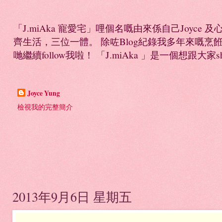
「J.miAka 寵愛宅」哩個名嘅由來係自己Joyc
齊生活，三位一體。 除咗Blog紀錄我多年來嘅烹餁日誌，
哋繼續follow我啦！ 「J.miAka 」是一個想跟大家sha
Joyce Yung
檢視我的完整簡介
2013年9月6日 星期五