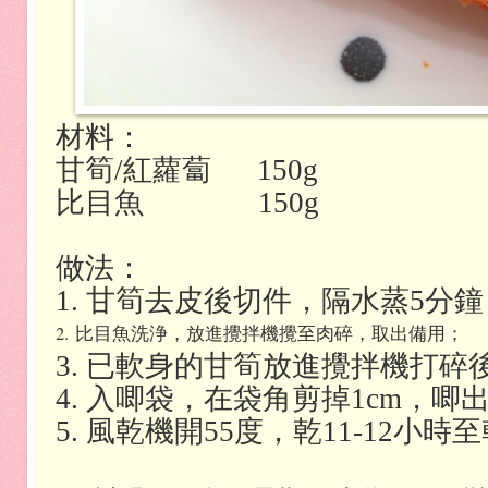
材料：
甘筍/紅蘿蔔 150g
比目魚 150g
做法：
1. 甘筍去皮後切件，隔水蒸5分鐘
2. 比目魚
洗浄，放進攪拌機攪至肉碎，取出備用；
3. 已軟身的甘筍放進攪拌機打
4. 入唧袋，在袋角剪掉1cm，
5. 風乾機開55度，乾11-12小