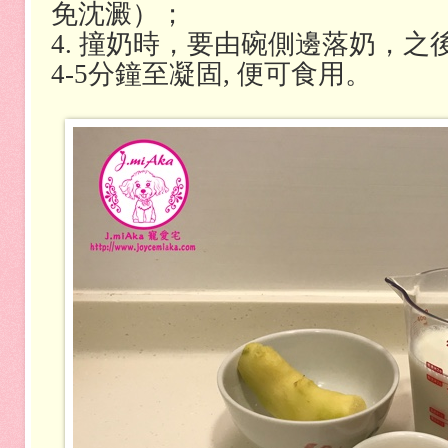
免沈澱）；
4. 撞奶時，要由碗側邊落奶，
4-5分鐘至凝固, 便可食用。