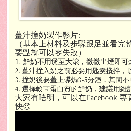
薑汁撞奶製作影片:
（基本上材料及步驟跟足並看完
要點就可以零失敗）
鮮奶不用煲至大滾，微微出煙即可
1.
2. 薑汁撞入奶之前必要用匙羹攪拌，
3. 撞奶後要蓋上碟焗3-5分鐘，其間
4. 選擇較高蛋白質的鮮奶，建議用維
大家有唔明，可以在Facebook
快😉