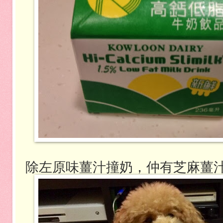
除左原味薑汁撞奶，仲有芝麻薑