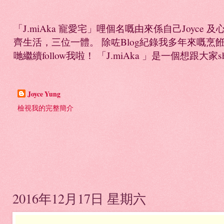
「J.miAka 寵愛宅」哩個名嘅由來係自己Joyc
齊生活，三位一體。 除咗Blog紀錄我多年來嘅烹餁日誌，
哋繼續follow我啦！ 「J.miAka 」是一個想跟大家sha
Joyce Yung
檢視我的完整簡介
2016年12月17日 星期六