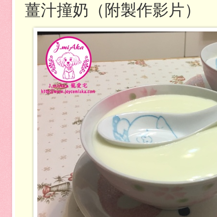
薑汁撞奶（附製作影片）