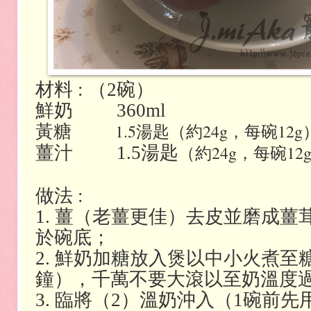
材料 : （2碗）
鮮奶 360ml
1.5湯匙（約24g，每碗12g
黃糖
（約24g，每碗12
薑汁 1.5湯匙
做法 :
1. 薑（老薑更佳）去皮並磨成
於碗底；
2. 鮮奶加糖放入煲以中小火煮至
鐘），千萬不要大滾以至奶溫度
3. 臨將（2）溫奶沖入（1碗前