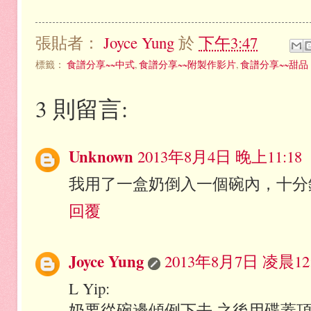
張貼者：
Joyce Yung
於
下午3:47
標籤：
食譜分享~~中式
,
食譜分享~~附製作影片
,
食譜分享~~甜品
3 則留言:
Unknown
2013年8月4日 晚上11:18
我用了一盒奶倒入一個碗內，十分
回覆
Joyce Yung
2013年8月7日 凌晨12:
L Yip:
奶要從碗邊傾例下去,之後用碟蓋頂