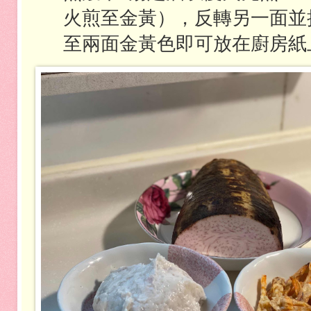
火煎至金黃），反轉另一面並
至兩面金黃色即可放在廚房紙