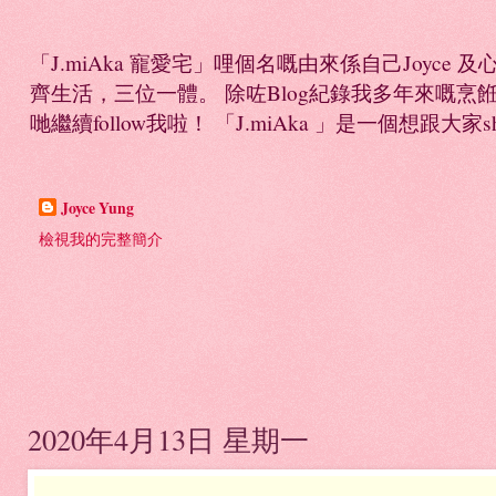
「J.miAka 寵愛宅」哩個名嘅由來係自己Joyc
齊生活，三位一體。 除咗Blog紀錄我多年來嘅烹餁日誌，
哋繼續follow我啦！ 「J.miAka 」是一個想跟大家sha
Joyce Yung
檢視我的完整簡介
2020年4月13日 星期一