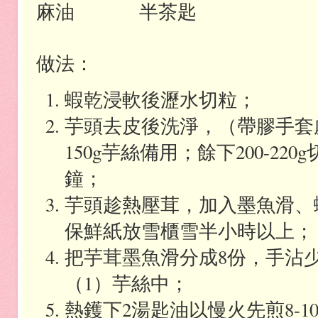
麻油
半茶匙
做法：
蝦乾浸軟後瀝水切粒；
芋頭去皮後洗淨，（帶膠手套
150g
芋絲備用；餘下
200-220g
鐘；
芋頭趁熱壓茸，加入墨魚滑、
保鮮紙放雪櫃雪半小時以上；
把芋茸墨魚滑分成
8
份，手沾
（
1
）芋絲中；
熱鑊下
2
湯匙油以慢火先煎
8-1