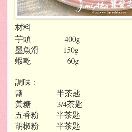
材料
芋頭
400g
墨魚滑
150g
蝦乾
60g
調味：
鹽
半茶匙
黃糖
3/4
茶匙
五香粉
半茶匙
胡椒粉
半茶匙