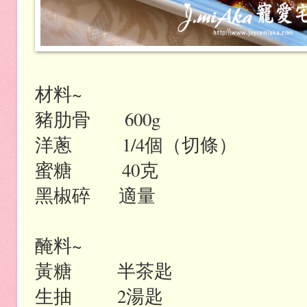
材料
~
豬肋骨
600g
洋蔥
1/4
個（切條）
蜜糖
40
克
黑椒碎
適量
醃料
~
黃糖
半茶匙
生抽
2
湯匙