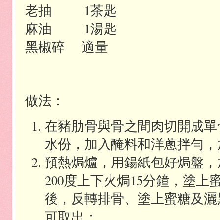
老抽
1
茶匙
麻油
1
湯匙
黑椒碎
適量
做法：
在豬肋骨與骨之間肉切開成單
水份，加入醃料和洋蔥拌勻，
預熱焗爐，用鍚紙包好焗盤，
200
度上下火焗
15
分鐘，塗上
後，反轉排骨、塗上蜜糖及灑
可取出；