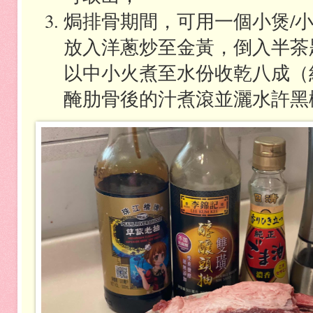
焗排骨期間
，可用一個小煲
/
放入洋蔥炒至金黃，倒入半茶
以中小火煮至水份收乾八成（
醃肋骨後的汁煮滾並灑水許黑