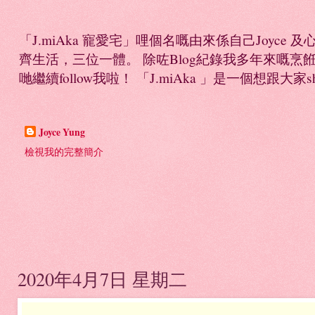
「J.miAka 寵愛宅」哩個名嘅由來係自己Joyc
齊生活，三位一體。 除咗Blog紀錄我多年來嘅烹餁日誌，
哋繼續follow我啦！ 「J.miAka 」是一個想跟大家sha
Joyce Yung
檢視我的完整簡介
2020年4月7日 星期二