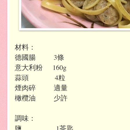
材料：
德國腸 3條
意大利粉 160g
蒜頭 4粒
煙肉碎 適量
橄欖油 少許
調味：
鹽 1茶匙