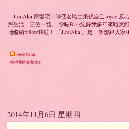
「J.miAka 寵愛宅」哩個名嘅由來係自己Joyc
齊生活，三位一體。 除咗Blog紀錄我多年來嘅烹餁日誌，
哋繼續follow我啦！ 「J.miAka 」是一個想跟大家sha
Joyce Yung
檢視我的完整簡介
2014年11月6日 星期四