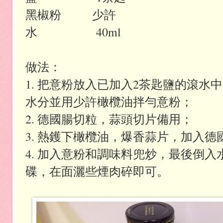
黑椒粉 少許
水 40ml
做法：
1. 把意粉放入已加入2茶匙鹽的滾水
水分並用少許橄欖油拌勻意粉；
2. 德國腸切粒，蒜頭切片備用；
3. 熱鑊下橄欖油，爆香蒜片，加入
4. 加入意粉和調味料兜炒，最後倒
碟，在面灑些煙肉碎即可。