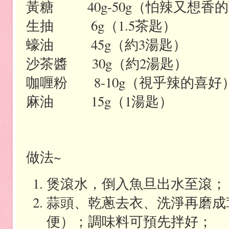
黃糖
40g-50g
（怕辣又想香的
生抽
6g
（
1.5
茶匙）
蠔油
45g
（約
3
湯匙）
沙茶醬
30g
（約
2
湯匙）
咖喱粉
8-10g
（視乎辣的喜好
麻油
15g
（
1
湯匙）
做法
~
煲滾水，倒入魚旦出水至滾；
蒜頭、乾蔥去衣、洗淨再磨成
便）；調味料可預先拌好；