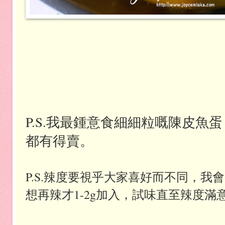
P.S.
我最鍾意食細細粒嘅陳皮魚蛋
都有得賣。
P.S.辣度要視乎大家喜好而不同，我
想再辣才1-2g加入，試味直至辣度滿