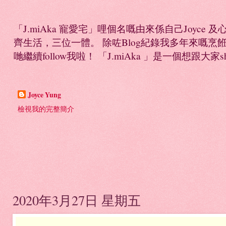
「J.miAka 寵愛宅」哩個名嘅由來係自己Joyc
齊生活，三位一體。 除咗Blog紀錄我多年來嘅烹餁日誌，
哋繼續follow我啦！ 「J.miAka 」是一個想跟大家sha
Joyce Yung
檢視我的完整簡介
2020年3月27日 星期五