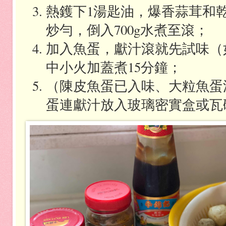
熱鑊下
1
湯匙油，爆香蒜茸和
炒勻，倒入
700g
水煮至滾；
加入魚蛋，獻汁滾就先試味（
中小火加蓋煮
15
分鐘；
（陳皮魚蛋已入味、大粒魚蛋
蛋連獻汁放入玻璃密實盒或瓦