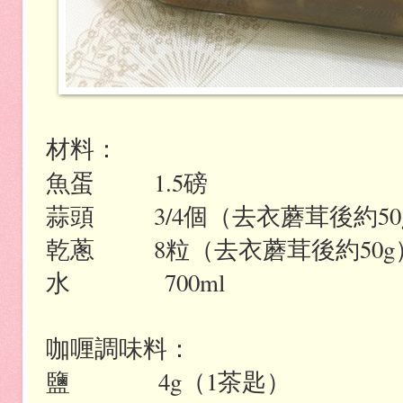
材料：
魚蛋
1.5
磅
蒜頭
3/4
個（去衣蘑茸後約
50
乾蔥
8
粒（去衣蘑茸後約
50g
水
700ml
咖喱調味料：
鹽
4g
（
1
茶匙）