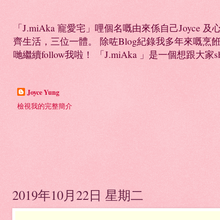
「J.miAka 寵愛宅」哩個名嘅由來係自己Joyc
齊生活，三位一體。 除咗Blog紀錄我多年來嘅烹餁日誌，
哋繼續follow我啦！ 「J.miAka 」是一個想跟大家sha
Joyce Yung
檢視我的完整簡介
2019年10月22日 星期二