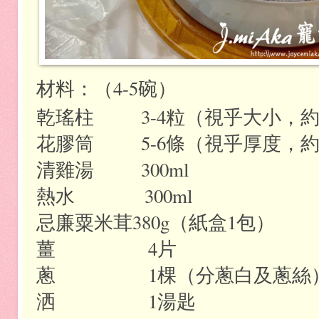
材料：（4-5碗）
乾瑤柱
3-4
粒（視乎大小，
花膠筒
5-6
條（視乎厚度，
清雞湯
300ml
熱水
300ml
忌廉粟米茸
380g
（紙盒
1
包）
薑
4
片
蔥
1
棵（分蔥白及蔥絲
洒
1
湯匙