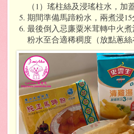
（
1
）瑤柱絲及浸瑤柱水，加
期間準備馬蹄粉水，兩煮浸
15
最後倒入忌廉粟米茸轉中火煮
粉水至合適稀稠度（放點蔥絲