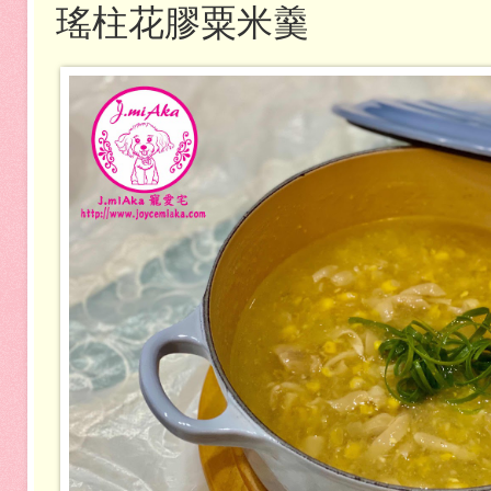
瑤柱花膠粟米羹