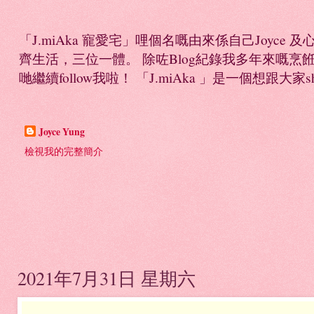
「J.miAka 寵愛宅」哩個名嘅由來係自己Joyc
齊生活，三位一體。 除咗Blog紀錄我多年來嘅烹餁日誌，
哋繼續follow我啦！ 「J.miAka 」是一個想跟大家sha
Joyce Yung
檢視我的完整簡介
2021年7月31日 星期六