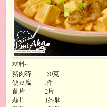
材料
~
豬肉碎
150
克
硬豆腐
1
件
薑片
2
片
蒜茸
1
茶匙