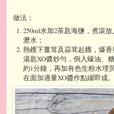
做法：
250ml
水加
2
茶匙海鹽，煮滾放
瀝水；
熱鑊下薑茸及蒜茸起鑊，爆香
湯匙
XO
醬炒勻，倒入蠔油、
約
1
分鐘，再加有色生粉水埋
在面加適量
XO
醬作點綴即成