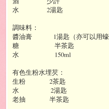
酒
少許
水
2
湯匙
調味料：
醬油膏 1
湯匙（亦可以用蠔
糖
半茶匙
水
150ml
有色生粉水埋芡：
生粉
2
茶匙
水
2
湯匙
老抽
半茶匙