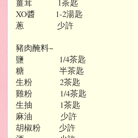
薑茸
1
茶匙
XO
醬
1-2
湯匙
蔥
少許
豬肉醃料
~
鹽
1/4
茶匙
糖
半茶匙
生粉
2
茶匙
雞粉
1/4
茶匙
生抽
1
茶匙
麻油
少許
胡椒粉
少許