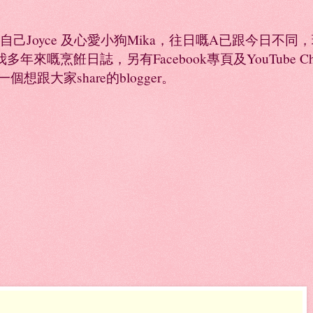
係自己Joyce 及心愛小狗Mika，往日嘅A已跟今日不
年來嘅烹餁日誌，另有Facebook專頁及YouTube 
是一個想跟大家share的blogger。