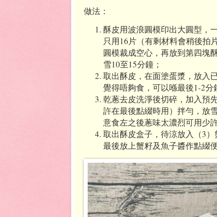
做法：
酥皮用波浪圓模印出大圓型，
只用
16
片（有剩材料會稍後拍
圓模裁成空心，再放到第四塊
雪
10
至
15
分鐘；
取出酥皮，在面塗蛋漿，放入
覺得唔夠食，可以喺最後
1-2
分
乾蔥去皮洗淨後切碎，加入預
許在最後點綴時用）拌勻，放
意食左之後蔥味太濃烈可用少
取出酥皮盒子，待涼放入（
3
）
最後放上蟹籽及魚子醬作點綴