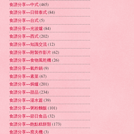
食譜分享~~中式
(465)
食譜分享~~日韓泰式
(84)
食譜分享~~台式
(5)
食譜分享~~光波爐
(84)
食譜分享~~西式
(202)
食譜分享~~知識交流
(12)
食譜分享~~附製作影片
(62)
食譜分享~~食物風乾機
(26)
食譜分享~~氣炸鍋
(9)
食譜分享~~素菜
(67)
食譜分享~~焗爐
(201)
食譜分享~~甜品
(234)
食譜分享~~湯水篇
(39)
食譜分享~~粥粉麵飯
(101)
食譜分享~~節日食品
(32)
食譜分享~~飽點糕餅類
(173)
食譜分享~~窩夫機
(3)