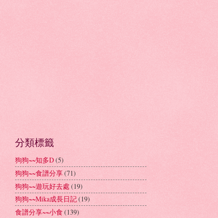
分類標籤
狗狗~~知多D
(5)
狗狗~~食譜分享
(71)
狗狗~~遊玩好去處
(19)
狗狗~~Mika成長日記
(19)
食譜分享~~小食
(139)