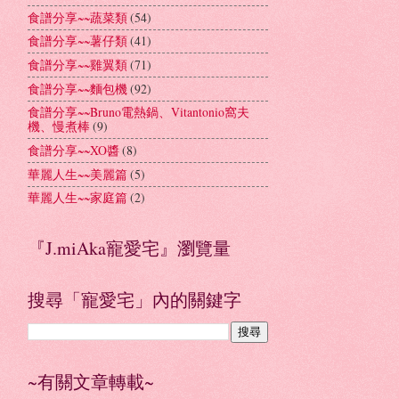
食譜分享~~蔬菜類
(54)
食譜分享~~薯仔類
(41)
食譜分享~~雞翼類
(71)
食譜分享~~麵包機
(92)
食譜分享~~Bruno電熱鍋、Vitantonio窩夫
機、慢煮棒
(9)
食譜分享~~XO醬
(8)
華麗人生~~美麗篇
(5)
華麗人生~~家庭篇
(2)
『J.miAka寵愛宅』瀏覽量
搜尋「寵愛宅」內的關鍵字
~有關文章轉載~