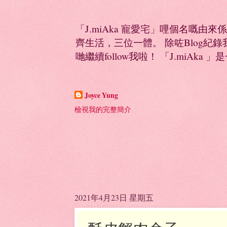
「J.miAka 寵愛宅」哩個名嘅由來
齊生活，三位一體。 除咗Blog紀錄我多
哋繼續follow我啦！ 「J.miAka 」
Joyce Yung
檢視我的完整簡介
2021年4月23日 星期五