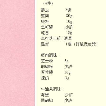
（
4
件）
酥皮
2
塊
蟹肉
8
0g
蟹籽
10
g
魚籽醬
少許
乾蔥
1
粒
車打芝士碎
適量
雞蛋 1隻（打散做蛋漿）
蟹肉調味：
芝士粉
5g
胡椒粉
少許
蛋黃醬
30g
煉奶
3g
牛油果調味：
海鹽
少許
黑胡椒
少許