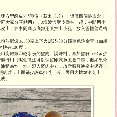
一瑰方型酥皮可印
9
個（裁出
18
片），但做四個酥皮盒子
片同大家分享點用），
3
塊波浪酥皮疊在一起，中間用小
酥皮上，在中間圓形底部用叉拮出小孔，放入雪櫃普通格
已預熱焗爐以
180
度上下火焗
25-30
分鐘至色澤金黃（如果
鐘轉去
200
度；
先用廚房紙印乾水份的蟹肉、調味料，再加蟹籽（保留少
雪櫃待用（呢個做法可以保留剛乾蔥脆嘅口感，但如果介
許油稍為炒一炒才混入蟹肉中），放雪櫃普通格中保存；
蟹肉醬，上面鋪少許車打芝士碎，再用火槍燒溶芝士，
便成。