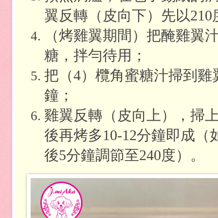
翼反轉（皮向下）先以
210
（烤雞翼期間）把醃雞翼
糖，拌勻待用；
把（
4
）欖角蜜糖汁掃到雞
鐘；
雞翼反轉（皮向上），掃
後再烤多
10-12
分鐘即成（
後
5
分鐘調節至
240
度）。