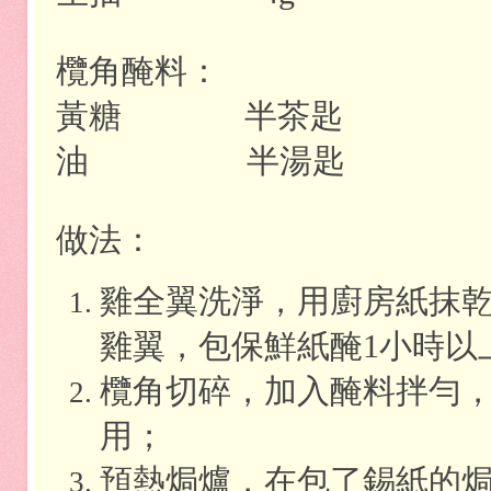
欖角醃料：
黃糖
半茶匙
油
半湯匙
做法：
雞全翼洗淨，用廚房紙抹
雞翼，包保鮮紙醃
1
小時以
欖角切碎，加入醃料拌勻
用；
預熱焗爐，在包了錫紙的