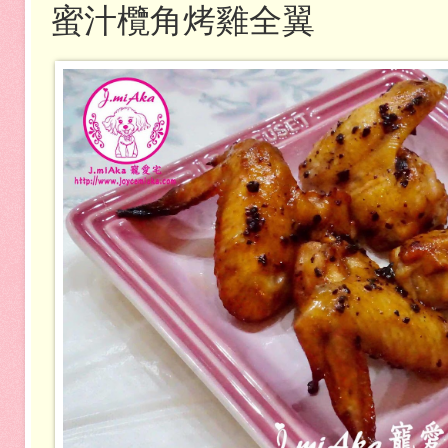
蜜汁欖角烤雞全翼