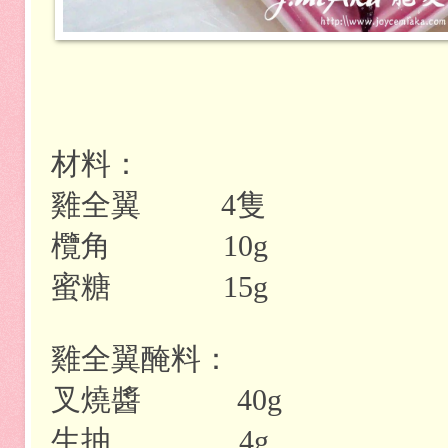
材料：
雞全翼
4
隻
欖角
10g
蜜糖
15g
雞全翼醃料：
叉燒醬
40g
生抽
4g