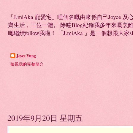
「J.miAka 寵愛宅」哩個名嘅由來係自己Joyc
齊生活，三位一體。 除咗Blog紀錄我多年來嘅烹餁日誌，
哋繼續follow我啦！ 「J.miAka 」是一個想跟大家sha
Joyce Yung
檢視我的完整簡介
2019年9月20日 星期五