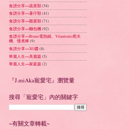
食譜分享~~蔬菜類
(54)
食譜分享~~薯仔類
(41)
食譜分享~~雞翼類
(71)
食譜分享~~麵包機
(92)
食譜分享~~Bruno電熱鍋、Vitantonio窩夫
機、慢煮棒
(9)
食譜分享~~XO醬
(8)
華麗人生~~美麗篇
(5)
華麗人生~~家庭篇
(2)
『J.miAka寵愛宅』瀏覽量
搜尋「寵愛宅」內的關鍵字
~有關文章轉載~