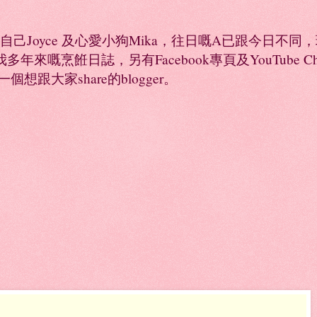
係自己Joyce 及心愛小狗Mika，往日嘅A已跟今日不
年來嘅烹餁日誌，另有Facebook專頁及YouTube 
是一個想跟大家share的blogger。