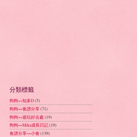
分類標籤
狗狗~~知多D
(5)
狗狗~~食譜分享
(71)
狗狗~~遊玩好去處
(19)
狗狗~~Mika成長日記
(19)
食譜分享~~小食
(139)