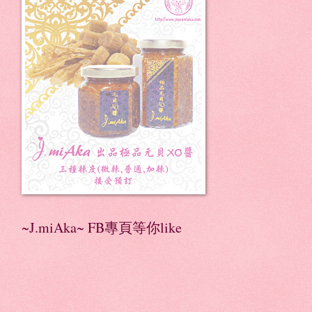
~J.miAka~ FB專頁等你like