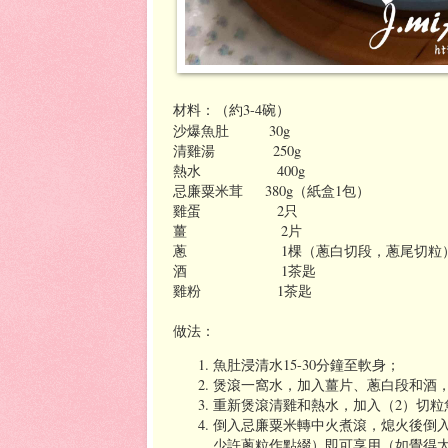
材料：（約
3-4
碗）
沙爆魚肚 30g
清雞湯 250g
熱水 400g
忌廉粟米茸 380g（紙盒1包）
雞蛋 2只
薑 2片
蔥 1棵（蔥白切段，蔥尾切粒
酒 1茶匙
雞粉 1茶匙
做法：
魚肚浸清水15-30分鐘至軟身；
煲滾一窩水，加入薑片、蔥白段和酒，
重新煲滾清雞和熱水，加入（2）切粒
倒入忌廉粟米轉中火煮滾，熄火後倒
少許蔥粒作點綴）即可享用（如覺得