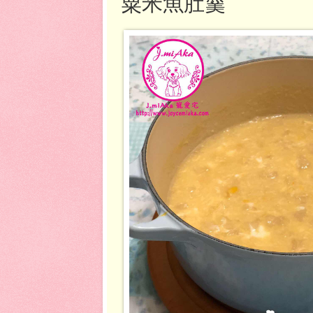
粟米魚肚羹