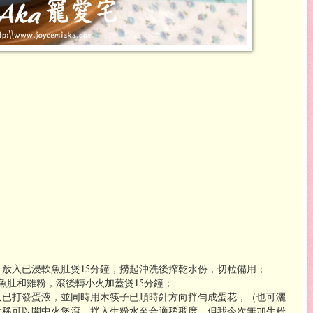
）
放入已浸軟魚肚煲15分鐘，撈起沖洗後搾乾水份，切粒備用；
魚肚和雞粉，滾後轉小火加蓋煲15分鐘；
入已打發蛋液，並同時用木筷子已順時針方向拌勻成蛋花，（也可灑
太稀可以開中火煲滾，拌入生粉水至合適稀稠度，但我今次無加生粉