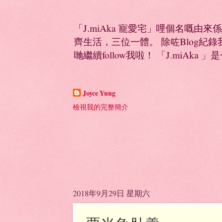
「J.miAka 寵愛宅」哩個名嘅由來
齊生活，三位一體。 除咗Blog紀錄我多
哋繼續follow我啦！ 「J.miAka 」
Joyce Yung
檢視我的完整簡介
2018年9月29日 星期六