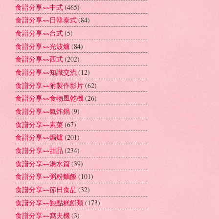
食譜分享~~中式
(465)
食譜分享~~日韓泰式
(84)
食譜分享~~台式
(5)
食譜分享~~光波爐
(84)
食譜分享~~西式
(202)
食譜分享~~知識交流
(12)
食譜分享~~附製作影片
(62)
食譜分享~~食物風乾機
(26)
食譜分享~~氣炸鍋
(9)
食譜分享~~素菜
(67)
食譜分享~~焗爐
(201)
食譜分享~~甜品
(234)
食譜分享~~湯水篇
(39)
食譜分享~~粥粉麵飯
(101)
食譜分享~~節日食品
(32)
食譜分享~~飽點糕餅類
(173)
食譜分享~~窩夫機
(3)