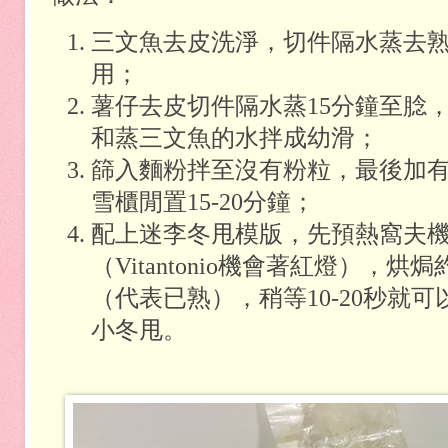
三文魚去皮洗淨，切件隔水蒸去
用；
薯仔去皮切件隔水蒸
15
分鐘至腍
和蒸三文魚的水拌成幼滑；
篩入麵粉拌至沒有粉粒，最後加
雪櫃閒置
15-20
分鐘；
配上迷李冬甩模版，先預熱窩夫
（
Vitantonio
機會著紅燈），烘焗
（代表已熟），稍等
10-20
秒就可
小冬甩。