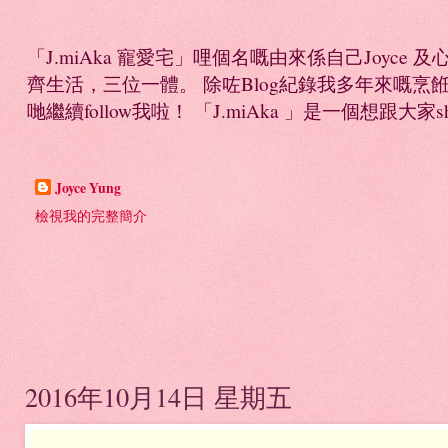
「J.miAka 寵愛宅」哩個名嘅由來係自己Joyc
齊生活，三位一體。 除咗Blog紀錄我多年來嘅烹餁日誌，
哋繼續follow我啦！ 「J.miAka 」是一個想跟大家sha
Joyce Yung
檢視我的完整簡介
2016年10月14日 星期五