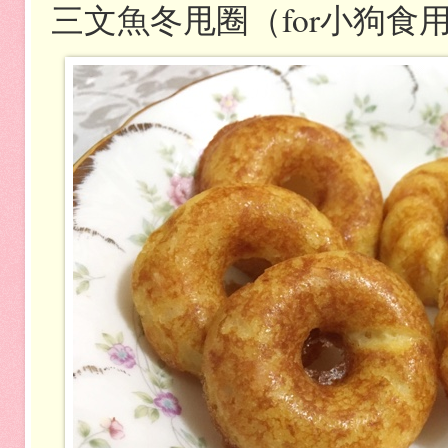
三文魚冬甩圈（for小狗食