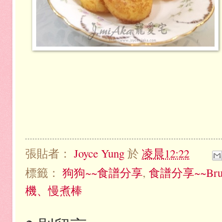
張貼者：
Joyce Yung
於
凌晨12:22
標籤：
狗狗~~食譜分享
,
食譜分享~~Bru
機、慢煮棒