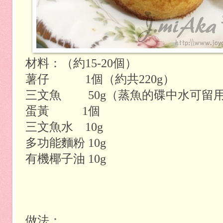
材料：（約15-20個）
薯仔
1
個（約共22
0g
）
三文魚
50g
（蒸魚的碟中水可留
蛋黃
1個
三文魚水
10g
多功能麵粉 1
0g
有機椰子油
1
0g
做法：