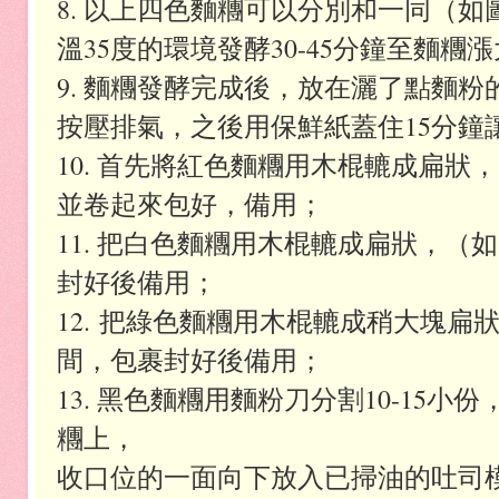
8. 以上四色麵糰可以分別和一同（
溫35度的環境發酵30-45分鐘至麵糰漲
9. 麵糰發酵完成後，放在灑了點麵
按壓排氣，之後用保鮮紙蓋住15分鐘
10. 首先將紅色麵糰用木棍轆成扁
並卷起來包好，備用；
11. 把白色麵糰用木棍轆成扁狀，
封好後備用；
12. 把綠色麵糰用木棍轆成稍大塊
間，包裹封好後備用；
13. 黑色麵糰用麵粉刀分割10-15
糰上，
收口位的一面向下放入已掃油的吐司