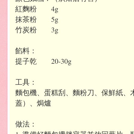
紅麴粉 4g
抹茶粉 5g
竹炭粉 3g
餡料：
提子乾 20-30g
工具：
麵包機、蛋糕刮、麵粉刀、保鮮紙、木
蓋）、焗爐
做法：