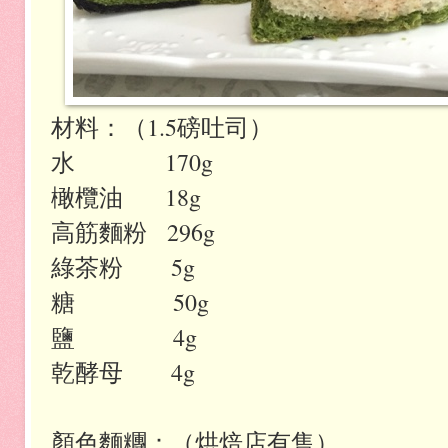
材料：（1.5磅吐司）
水 170g
橄欖油 18g
高筋麵粉 296g
綠茶粉 5g
糖 50g
鹽 4g
乾酵母 4g
顏色麵糰：（烘焙店有售）