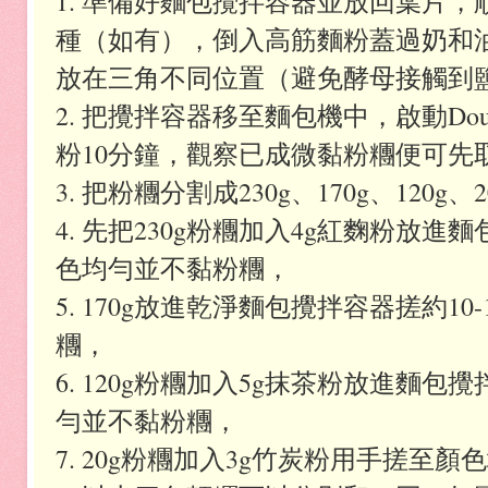
1. 準備好麵包攪拌容器並放回葉片
種（如有），倒入高筋麵粉蓋過奶和
放在三角不同位置（避免酵母接觸到
2. 把攪拌容器移至麵包機中，啟動Do
粉10分鐘，觀察已成微黏粉糰便可先
3. 把粉糰分割成230g、170g、120g、
4. 先把230g粉糰加入4g紅麴粉放進麵
色均勻並不黏粉糰，
5. 170g放進乾淨麵包攪拌容器搓約1
糰，
6. 120g粉糰加入5g抹茶粉放進麵包攪
勻並不黏粉糰，
7. 20g粉糰加入3g竹炭粉用手搓至