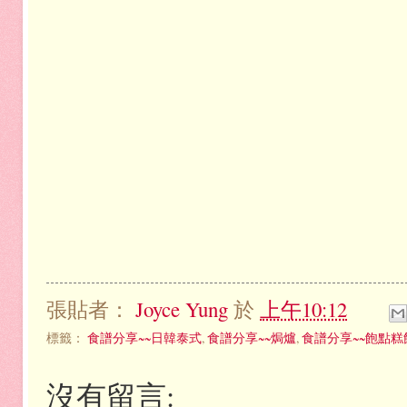
張貼者：
Joyce Yung
於
上午10:12
標籤：
食譜分享~~日韓泰式
,
食譜分享~~焗爐
,
食譜分享~~飽點糕
沒有留言: