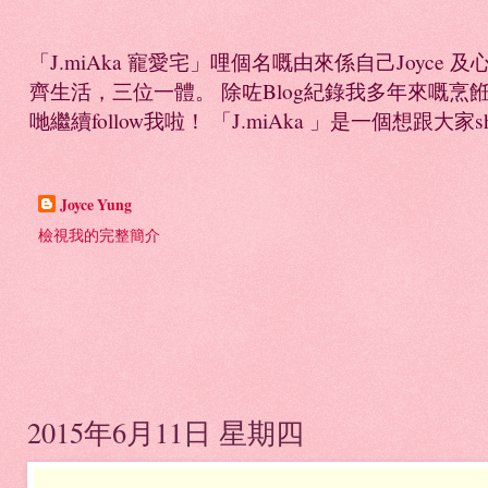
「J.miAka 寵愛宅」哩個名嘅由來係自己Joyc
齊生活，三位一體。 除咗Blog紀錄我多年來嘅烹餁日誌，
哋繼續follow我啦！ 「J.miAka 」是一個想跟大家sha
Joyce Yung
檢視我的完整簡介
2015年6月11日 星期四