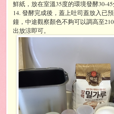
鮮紙，放在室溫35度的環境發酵30-4
14. 發酵完成後，蓋上吐司蓋放入已預熱
鐘，中途觀察顏色不夠可以調高至21
出放涼即可。