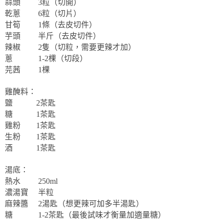
蒜頭
3
粒（切開）
乾蔥
6
粒（切片）
甘筍
1
條（去皮切件）
芋頭
半斤（去皮切件）
辣椒
2
隻（切粒，需要更辣才加）
蔥
1-2
棵（切段）
芫茜
1
棵
雞醃料：
鹽
2
茶匙
糖
1
茶匙
雞粉
1
茶匙
生粉
1
茶匙
酒
1
茶匙
湯底：
熱水
250ml
濃湯寶
半粒
麻辣醬
2
湯匙（想更辣可加多半湯匙）
糖
1-2
茶匙（最後試味才衡量加適量糖）