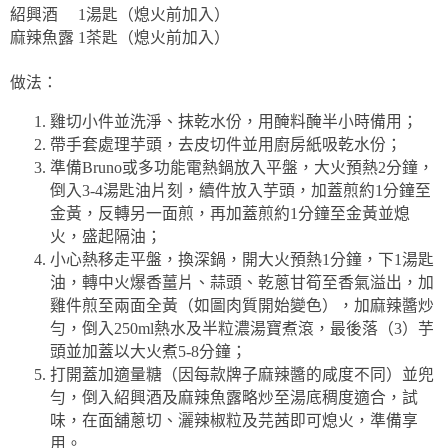
紹興酒
1
湯匙（熄火前加入）
麻辣魚露
1
茶匙（熄火前加入）
做法：
雞切小件並洗淨、抹乾水份，用醃料醃半小時備用；
帶手套處理芋頭，去皮切件並用廚房紙吸乾水份；
準備
Bruno
或多功能電熱鍋放入平盤，大火預熱
2
分鐘，
倒入
3-4
湯匙油片刻，續件放入芋頭，加蓋煎約
1
分鐘至
金黃，反轉另一面煎，再加蓋煎約
1
分鐘至金黃並熄
火，盛起隔油；
小心熱移走平盤，換深鍋，開大火預熱
1
分鐘，下
1
湯匙
油，轉中火爆香薑片、蒜頭、乾蔥甘筍至香氣溢出，加
雞件煎至兩面全黃（如圖肉質開始變色），加麻辣醬炒
勻，倒入
250ml
熱水及半粒濃湯寶煮滾，最後落（
3
）芋
頭並加蓋以大火煮
5-8
分鐘；
打開蓋加適量糖（因每款牌子麻辣醬的咸度不同）並兜
勻，倒入紹興酒及麻辣魚露略炒至湯底稠度適合，試
味，在面舖蔥切、灑辣椒粒及芫茜即可熄火，準備享
用。