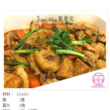
材料：（
3-4
人）
雞
1
隻
薑片
3
塊