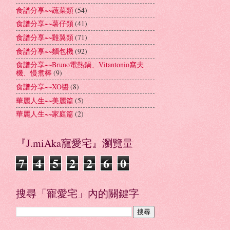
食譜分享~~蔬菜類
(54)
食譜分享~~薯仔類
(41)
食譜分享~~雞翼類
(71)
食譜分享~~麵包機
(92)
食譜分享~~Bruno電熱鍋、Vitantonio窩夫
機、慢煮棒
(9)
食譜分享~~XO醬
(8)
華麗人生~~美麗篇
(5)
華麗人生~~家庭篇
(2)
『J.miAka寵愛宅』瀏覽量
7
4
5
2
2
6
0
搜尋「寵愛宅」內的關鍵字