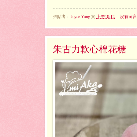
張貼者：
Joyce Yung
於
上午10:12
沒有留言
朱古力軟心棉花糖