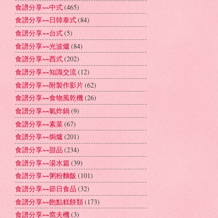
食譜分享~~中式
(465)
食譜分享~~日韓泰式
(84)
食譜分享~~台式
(5)
食譜分享~~光波爐
(84)
食譜分享~~西式
(202)
食譜分享~~知識交流
(12)
食譜分享~~附製作影片
(62)
食譜分享~~食物風乾機
(26)
食譜分享~~氣炸鍋
(9)
食譜分享~~素菜
(67)
食譜分享~~焗爐
(201)
食譜分享~~甜品
(234)
食譜分享~~湯水篇
(39)
食譜分享~~粥粉麵飯
(101)
食譜分享~~節日食品
(32)
食譜分享~~飽點糕餅類
(173)
食譜分享~~窩夫機
(3)