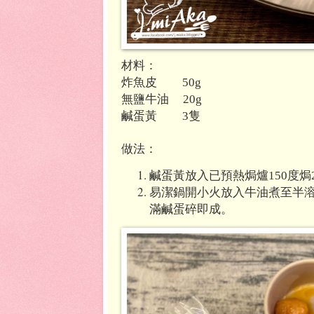
材料：
炸魚皮
50g
無鹽牛油
20g
鹹蛋黃
隻
3
做法：
鹹蛋黃放入已預熱焗爐
度焗
150
易潔鍋開小火放入牛油煮至半
滿鹹蛋碎即成。