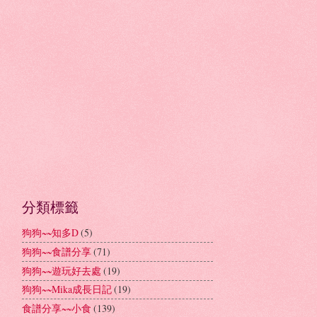
分類標籤
狗狗~~知多D
(5)
狗狗~~食譜分享
(71)
狗狗~~遊玩好去處
(19)
狗狗~~Mika成長日記
(19)
食譜分享~~小食
(139)