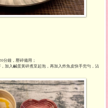
分鐘，壓碎備用；
20
溶，加入鹹蛋黃碎煮至起泡，再加入炸魚皮快手兜勻，沾