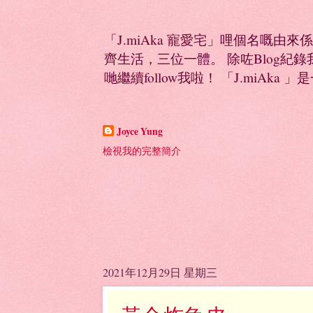
「J.miAka 寵愛宅」哩個名嘅由來
齊生活，三位一體。 除咗Blog紀錄我多
哋繼續follow我啦！ 「J.miAka 」
Joyce Yung
檢視我的完整簡介
2021年12月29日 星期三