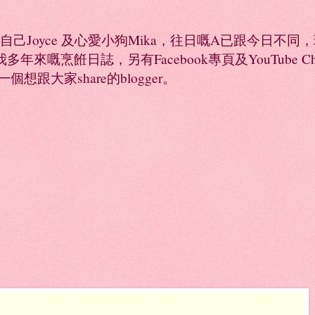
係自己Joyce 及心愛小狗Mika，往日嘅A已跟今日不
年來嘅烹餁日誌，另有Facebook專頁及YouTube 
是一個想跟大家share的blogger。