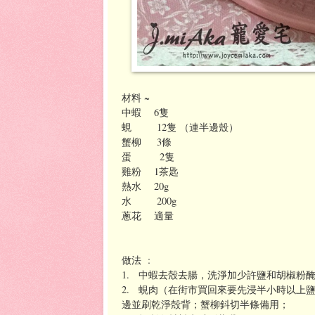
材料 ~
中蝦 6隻
蜆 12隻 （連半邊殼）
蟹柳 3條
蛋 2隻
雞粉 1茶匙
熱水 20g
水 200g
蔥花 適量
做法 :
1. 中蝦去殼去腸，洗淨加少許鹽和胡椒粉
2. 蜆肉（在街市買回來要先浸半小時以上
邊並刷乾淨殻背
；蟹柳鈄切半條備用；