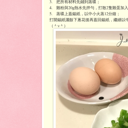
3. 把所有材料先鋪到蒸碟；
4. 雞粉與20g熱水先拌勻，打散2隻雞蛋
5. 蒸碟上蓋鍚紙，以中小火蒸12分鐘；
打開錫紙灑餘下蔥花後再蓋回鍚紙，繼續以中
（＾ν＾）