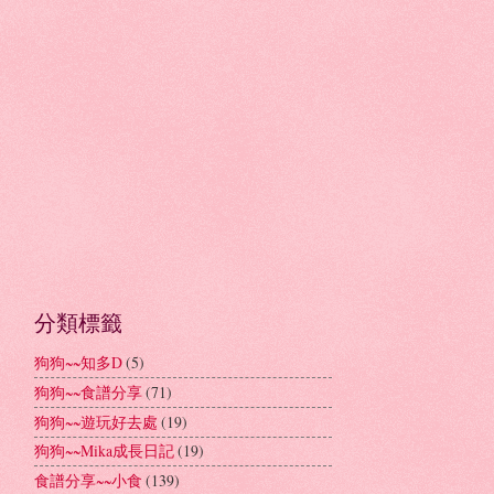
分類標籤
狗狗~~知多D
(5)
狗狗~~食譜分享
(71)
狗狗~~遊玩好去處
(19)
狗狗~~Mika成長日記
(19)
食譜分享~~小食
(139)