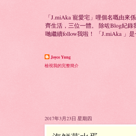
「J.miAka 寵愛宅」哩個名嘅由來
齊生活，三位一體。 除咗Blog紀錄我多
哋繼續follow我啦！ 「J.miAka 」
Joyce Yung
檢視我的完整簡介
2017年3月23日 星期四