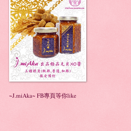
~J.miAka~ FB專頁等你like