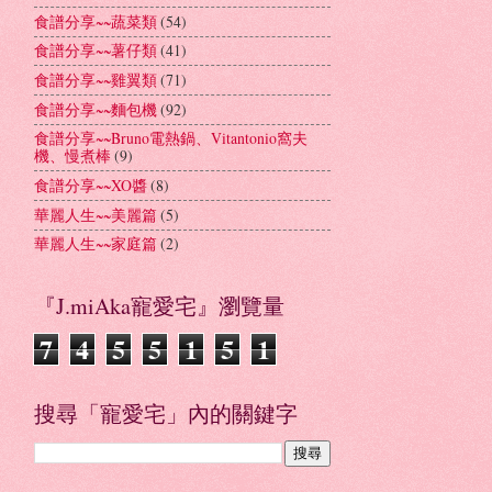
食譜分享~~蔬菜類
(54)
食譜分享~~薯仔類
(41)
食譜分享~~雞翼類
(71)
食譜分享~~麵包機
(92)
食譜分享~~Bruno電熱鍋、Vitantonio窩夫
機、慢煮棒
(9)
食譜分享~~XO醬
(8)
華麗人生~~美麗篇
(5)
華麗人生~~家庭篇
(2)
『J.miAka寵愛宅』瀏覽量
7
4
5
5
1
5
1
搜尋「寵愛宅」內的關鍵字