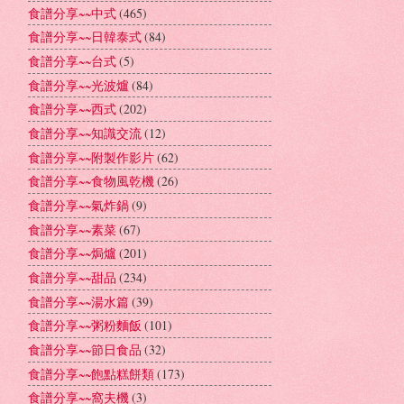
食譜分享~~中式
(465)
食譜分享~~日韓泰式
(84)
食譜分享~~台式
(5)
食譜分享~~光波爐
(84)
食譜分享~~西式
(202)
食譜分享~~知識交流
(12)
食譜分享~~附製作影片
(62)
食譜分享~~食物風乾機
(26)
食譜分享~~氣炸鍋
(9)
食譜分享~~素菜
(67)
食譜分享~~焗爐
(201)
食譜分享~~甜品
(234)
食譜分享~~湯水篇
(39)
食譜分享~~粥粉麵飯
(101)
食譜分享~~節日食品
(32)
食譜分享~~飽點糕餅類
(173)
食譜分享~~窩夫機
(3)