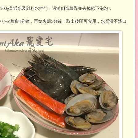
加入200g普通水及雞粉水拌勻，過濾倒進蒸碟並去掉餘下泡泡；
小火蒸多4分鐘，再熄火焗5分鐘；取出後即可食用，水蛋滑不溜口