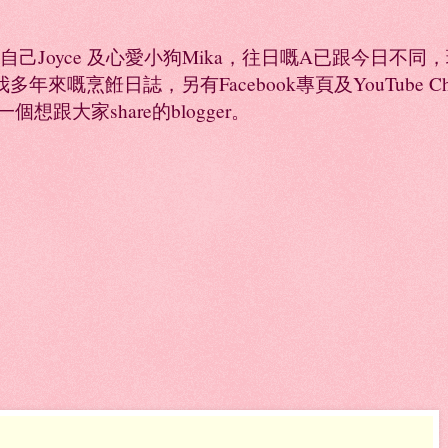
係自己Joyce 及心愛小狗Mika，往日嘅A已跟今日不
年來嘅烹餁日誌，另有Facebook專頁及YouTube 
是一個想跟大家share的blogger。