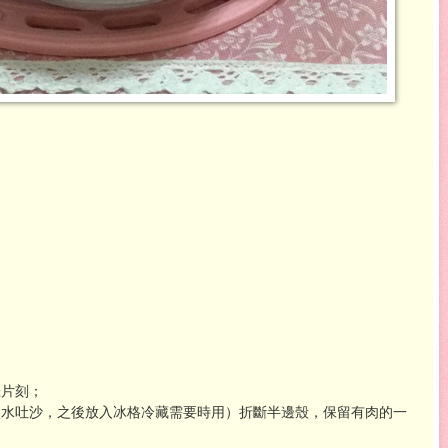
醃片刻；
鹽水吐沙，之後放入冰格冷藏需要時用）折斷半邊殼
，保留有肉的一