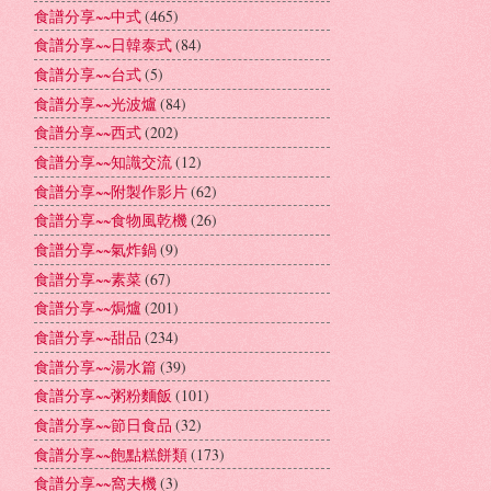
食譜分享~~中式
(465)
食譜分享~~日韓泰式
(84)
食譜分享~~台式
(5)
食譜分享~~光波爐
(84)
食譜分享~~西式
(202)
食譜分享~~知識交流
(12)
食譜分享~~附製作影片
(62)
食譜分享~~食物風乾機
(26)
食譜分享~~氣炸鍋
(9)
食譜分享~~素菜
(67)
食譜分享~~焗爐
(201)
食譜分享~~甜品
(234)
食譜分享~~湯水篇
(39)
食譜分享~~粥粉麵飯
(101)
食譜分享~~節日食品
(32)
食譜分享~~飽點糕餅類
(173)
食譜分享~~窩夫機
(3)