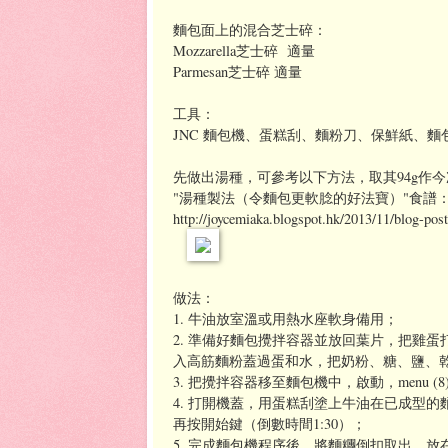
麵包面上的混合芝士碎：
Mozzarella芝士碎 適量
Parmesan芝士碎 適量
工具：
JNC 麵包機、蛋糕刮、麵粉刀、保鮮紙、麵
先做出湯種，可參考以下方法，取其94g作
"湯種製法（令麵包更軟腍的好法寶）"食譜
http://joycemiaka.blogspot.hk/2013/11/blog-po
做法：
1. 牛油放室溫或用熱水座軟身備用；
2. 準備好麵包攪拌容器並放回葉片，把雞
入高筋麵粉蓋過蛋和水，把奶粉、糖、鹽、
3. 把攪拌容器移至麵包機中，啟動，menu (
4. 打開機蓋，用蛋糕刮塗上牛油在已成型的麵糰
再按開始鍵（倒數時間1:30）；
5. 完成麵包機程序後，將麵糰倒扣取出，