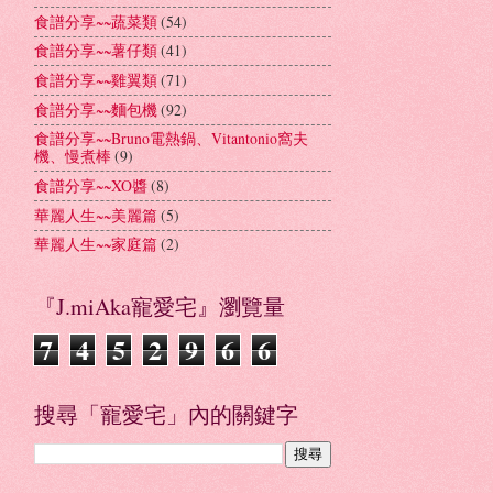
食譜分享~~蔬菜類
(54)
食譜分享~~薯仔類
(41)
食譜分享~~雞翼類
(71)
食譜分享~~麵包機
(92)
食譜分享~~Bruno電熱鍋、Vitantonio窩夫
機、慢煮棒
(9)
食譜分享~~XO醬
(8)
華麗人生~~美麗篇
(5)
華麗人生~~家庭篇
(2)
『J.miAka寵愛宅』瀏覽量
7
4
5
2
9
6
6
搜尋「寵愛宅」內的關鍵字