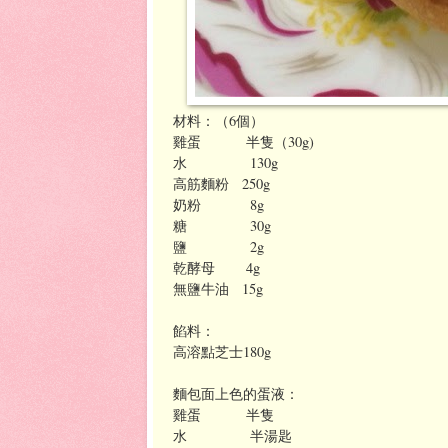
材料：（6個）
雞蛋 半隻（30g)
水 130g
高筋麵粉 250g
奶粉 8g
糖 30g
鹽 2g
乾酵母 4g
無鹽牛油 15g
餡料：
高溶點芝士180g
麵包面上色的蛋液：
雞蛋 半隻
水 半湯匙