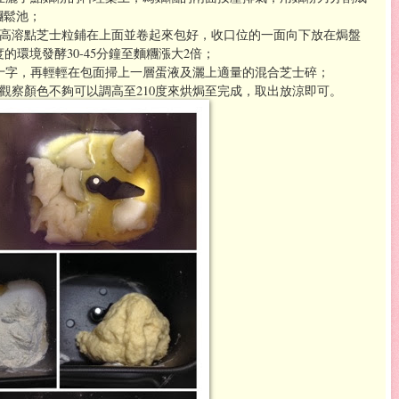
糰鬆池；
0g高溶點芝士粒鋪在上面並卷起來包好，收口位的一面向下放在焗盤
的環境發酵30-45分鐘至麵糰漲大2倍；
小十字，再輕輕在包面掃上一層蛋液及灑上適量的混合芝士碎；
中途觀察顏色不夠可以調高至210度來烘焗至完成，取出放涼即可。