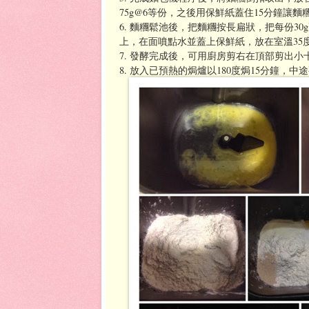
75g@6等份，之後用保鮮紙蓋住15分鐘讓麵
6. 麵糰鬆池後，把麵糰按長扁狀，把每份3
上，在面噴點水並蓋上保鮮紙，放在室溫35度
7. 發酵完成後，可用廚房剪右在頂部剪出
8. 放入已預熱的焗爐以180度焗15分鐘，