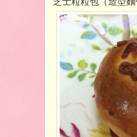
芝士粒粒包（造型麵