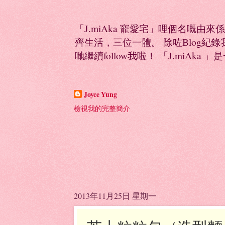
「J.miAka 寵愛宅」哩個名嘅由來
齊生活，三位一體。 除咗Blog紀錄我多
哋繼續follow我啦！ 「J.miAka 」
Joyce Yung
檢視我的完整簡介
2013年11月25日 星期一