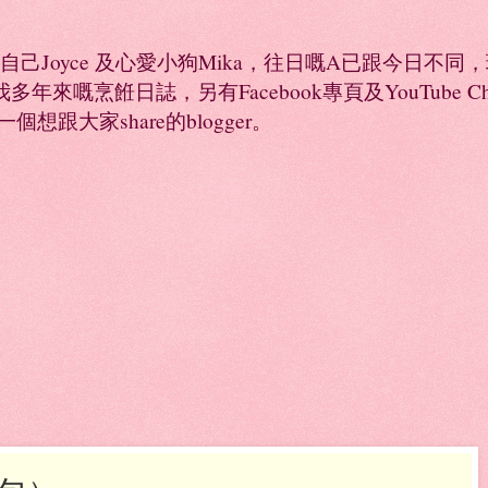
係自己Joyce 及心愛小狗Mika，往日嘅A已跟今日不
年來嘅烹餁日誌，另有Facebook專頁及YouTube 
是一個想跟大家share的blogger。