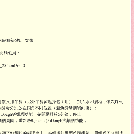
包錫紙墊6塊、焗爐
今次麵包用：
：
st_25.html?m=0
蛋打散只用半隻（另外半隻留起搽包面用），加入水和湯種，依次序倒
乾酵母分別放在四角不同位置（避免酵母接觸到鹽）；
8)Dough搓麵糰功能，先開動拌粉5分鐘，停止；
周圍，重新啟動menu (8)Dough搓麵糰功能，
放在灑了點麵粉的料理桌上，為麵糰的兩面按壓排氣，用麵粉刀分割成