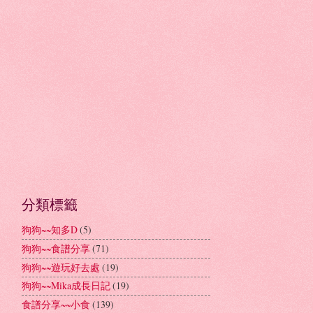
分類標籤
狗狗~~知多D
(5)
狗狗~~食譜分享
(71)
狗狗~~遊玩好去處
(19)
狗狗~~Mika成長日記
(19)
食譜分享~~小食
(139)