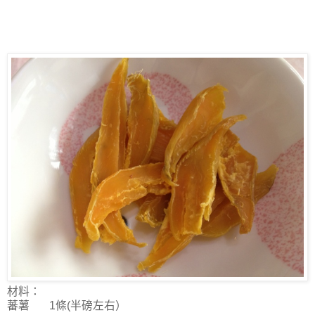
材料：
蕃薯 1條(半磅左右）