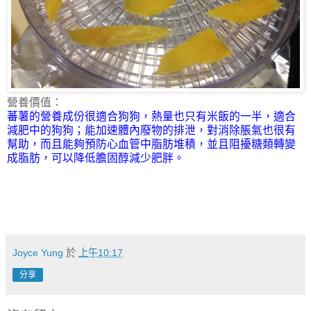
營養價值：
蕃薯的營養成份很適合狗狗，熱量也只有米飯的一半，適合
減肥中的狗狗；
能加速體內廢物的排泄，對消除脹氣也很有
幫助，而且能夠預防心血管中脂肪堆積，並且阻擾糖類轉變
成脂肪，可以降低膽固醇減少肥胖。
Joyce Yung
於
上午10:17
分享