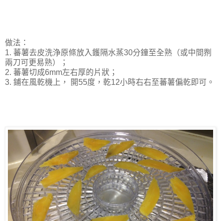
做法：
1. 蕃薯去皮洗浄原條放入鑊隔水蒸30分鐘至全熟（或中間𠝹
兩刀可更易熟）；
2. 蕃薯切成6mm左右厚的片狀；
3. 鋪在風乾機上， 開55度，乾12小時右右至蕃薯偏乾即可。