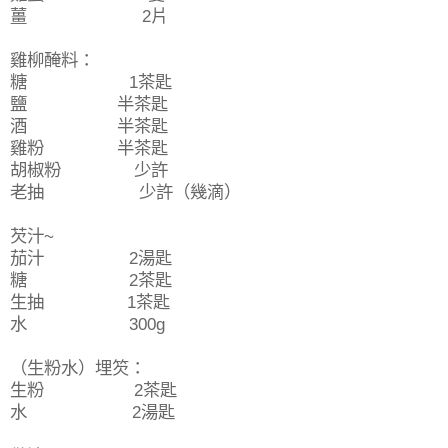
薑 2片
雞柳醃料：
糖 1茶匙
鹽 半茶匙
酒 半茶匙
雞粉 半茶匙
胡椒粉 少許
老抽 少許（幾滴）
芡汁~
茄汁 2湯匙
糖 2茶匙
生抽 1茶匙
水 300g
（生粉水）埋䇜：
生粉 2茶匙
水 2湯匙