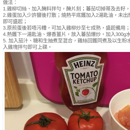
做法：
1.雞柳切絲、加入醃料拌勻，醃片刻；蕃茄切掉蒂及去籽
2.雞蛋加入少許鹽後打散；燒熱平底鑊加入2湯匙油，未
即可盛起；
3.原煎蛋後若唔污糟，可加入雞柳炒至七成熟，盛起備用
4.熱鑊下一湯匙油、爆香薑片，放入蕃茄爆炒，加入300g
5. 加入茄汁、糖和生抽煮至混合，雞絲回鑊同煮及以生
入
雞塊拌勻即可上碟。