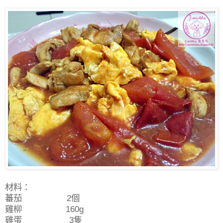
材料：
蕃茄 2個
雞柳 160g
雞蛋 3隻