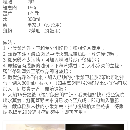
臘腸 2條
鯪魚肉 150g
薑茸 1茶匙
水 300ml
鹽 半茶匙（炒菜用）
雞粉 2茶匙（煲飯用）
做法：
1. 小棠菜洗淨，莖和葉分別切粒；臘腸切片備用；
2. 熱鑊下油，鯪魚肉以中慢火煎成鯪魚餅，放涼後切粒；
3. 如果鑊不太污糟，可加入臘腸片炒香後盛起；
4. 原鑊留有臘腸的油份，下薑茸爆香，加入小棠菜的莖粒，
落半茶匙鹽炒至菜軟身即可盛起；
5. 飯煲洗凈2杯白米，加入已炒的小棠菜莖粒及2茶匙雞粉拌
勻，倒入300ml左右水，（如果盛起臘腸的碗瀝出少許油可以
加入一同煲會更香）開始煲飯；
6. 大約15分鐘後（視乎飯熟的情況，我果個好快）或至煲噴
出水蒸氣，打開蓋觀察水份已收乾至八成，即可加入臘腸
粒、鯪魚粒及未抄的小棠菜葉，拌勻後繼續煲至熟後，待飯
焗多15至20分鐘才盛到碗中，即可享用。