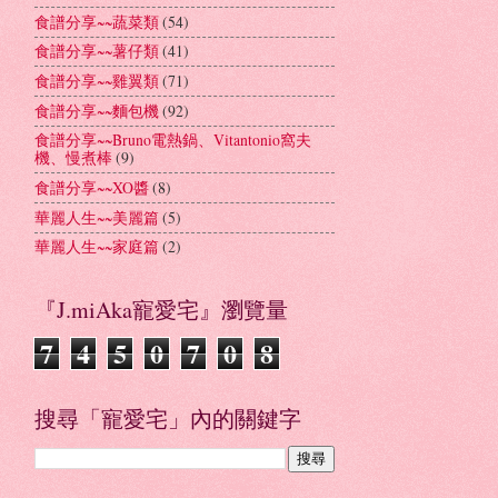
食譜分享~~蔬菜類
(54)
食譜分享~~薯仔類
(41)
食譜分享~~雞翼類
(71)
食譜分享~~麵包機
(92)
食譜分享~~Bruno電熱鍋、Vitantonio窩夫
機、慢煮棒
(9)
食譜分享~~XO醬
(8)
華麗人生~~美麗篇
(5)
華麗人生~~家庭篇
(2)
『J.miAka寵愛宅』瀏覽量
7
4
5
0
7
0
8
搜尋「寵愛宅」內的關鍵字