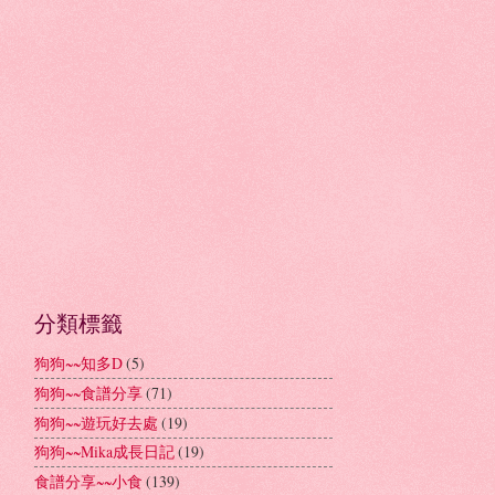
分類標籤
狗狗~~知多D
(5)
狗狗~~食譜分享
(71)
狗狗~~遊玩好去處
(19)
狗狗~~Mika成長日記
(19)
食譜分享~~小食
(139)