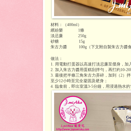
材料：（
400ml
）
繽紛樂
1
條
淡忌廉
250g
砂糖
15g
朱古力醬
100g
（下文附自製朱古力醬
做法：
1.
用電動打蛋器以高速打淡忌廉至傑身，加
2.
加入朱古力醬用蛋糕刮拌勻，再打約
10-20
3.
最後把半條三角朱古力弄碎，加到（
2
）拌
至少
12
小時至完全凝固及硬身；
4.
臨食前，即出室溫
3-5
分鐘，用浸過熱水的