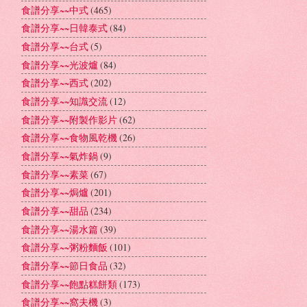
食譜分享~~中式
(465)
食譜分享~~日韓泰式
(84)
食譜分享~~台式
(5)
食譜分享~~光波爐
(84)
食譜分享~~西式
(202)
食譜分享~~知識交流
(12)
食譜分享~~附製作影片
(62)
食譜分享~~食物風乾機
(26)
食譜分享~~氣炸鍋
(9)
食譜分享~~素菜
(67)
食譜分享~~焗爐
(201)
食譜分享~~甜品
(234)
食譜分享~~湯水篇
(39)
食譜分享~~粥粉麵飯
(101)
食譜分享~~節日食品
(32)
食譜分享~~飽點糕餅類
(173)
食譜分享~~窩夫機
(3)