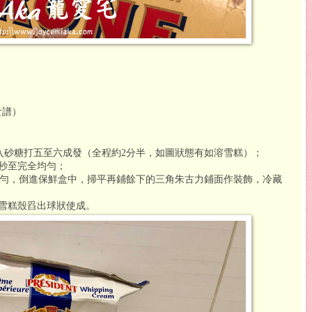
食譜）
入砂糖打五至六成發（全程約
2
分半，如圖狀態有如溶雪糕）；
秒至完全均勻；
勻，倒進保鮮盒中，掃平再鋪餘下的三角朱古力鋪面作裝飾，冷藏
雪糕殼舀出球狀使成。