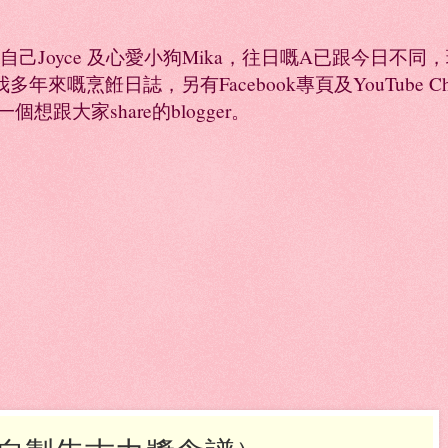
係自己Joyce 及心愛小狗Mika，往日嘅A已跟今日不
年來嘅烹餁日誌，另有Facebook專頁及YouTube 
是一個想跟大家share的blogger。