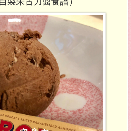
自製朱古力醬食譜）