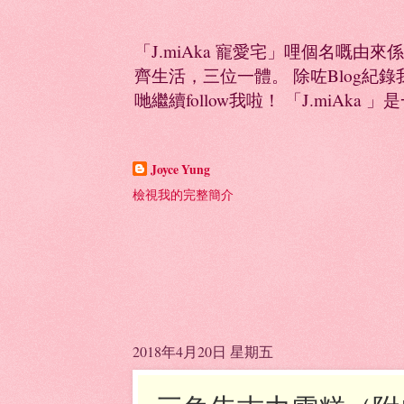
「J.miAka 寵愛宅」哩個名嘅由來
齊生活，三位一體。 除咗Blog紀錄我多
哋繼續follow我啦！ 「J.miAka 」
Joyce Yung
檢視我的完整簡介
2018年4月20日 星期五