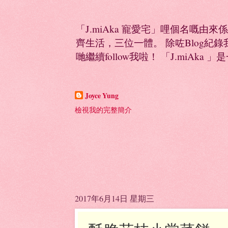
「J.miAka 寵愛宅」哩個名嘅由來
齊生活，三位一體。 除咗Blog紀錄我多
哋繼續follow我啦！ 「J.miAka 」
Joyce Yung
檢視我的完整簡介
2017年6月14日 星期三