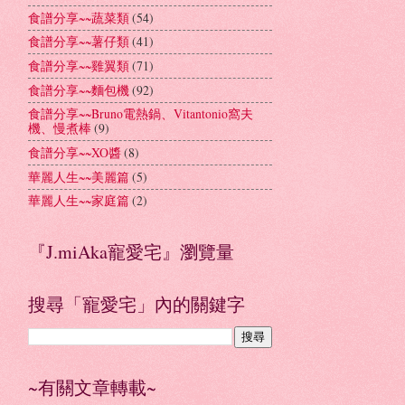
食譜分享~~蔬菜類
(54)
食譜分享~~薯仔類
(41)
食譜分享~~雞翼類
(71)
食譜分享~~麵包機
(92)
食譜分享~~Bruno電熱鍋、Vitantonio窩夫
機、慢煮棒
(9)
食譜分享~~XO醬
(8)
華麗人生~~美麗篇
(5)
華麗人生~~家庭篇
(2)
『J.miAka寵愛宅』瀏覽量
搜尋「寵愛宅」內的關鍵字
~有關文章轉載~