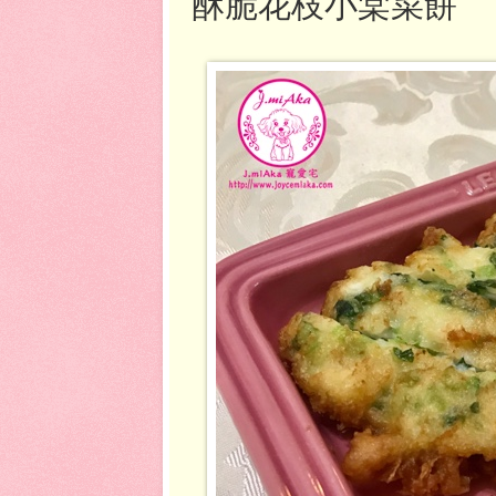
酥脆花枝小棠菜餅