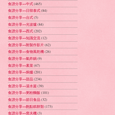
食譜分享~~中式
(465)
食譜分享~~日韓泰式
(84)
食譜分享~~台式
(5)
食譜分享~~光波爐
(84)
食譜分享~~西式
(202)
食譜分享~~知識交流
(12)
食譜分享~~附製作影片
(62)
食譜分享~~食物風乾機
(26)
食譜分享~~氣炸鍋
(9)
食譜分享~~素菜
(67)
食譜分享~~焗爐
(201)
食譜分享~~甜品
(234)
食譜分享~~湯水篇
(39)
食譜分享~~粥粉麵飯
(101)
食譜分享~~節日食品
(32)
食譜分享~~飽點糕餅類
(173)
食譜分享~~窩夫機
(3)