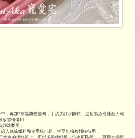
滑中，再加
2
茶匙粟粉攪勻，手沾少許水防黏，提起墨魚滑撻至大碗
紙放雪櫃備用；
待調炸漿用；
，篩入低筋麵粉和食用梳打粉，拌至無粉粒麵糊待用；
了食水的保鮮紙上，再鋪多張保鮮紙（沾水可防黏），可用木棍輕