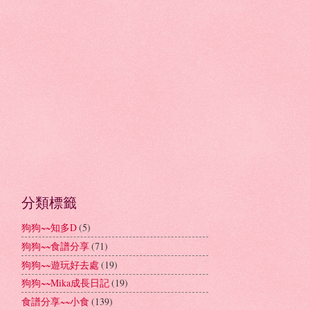
分類標籤
狗狗~~知多D
(5)
狗狗~~食譜分享
(71)
狗狗~~遊玩好去處
(19)
狗狗~~Mika成長日記
(19)
食譜分享~~小食
(139)