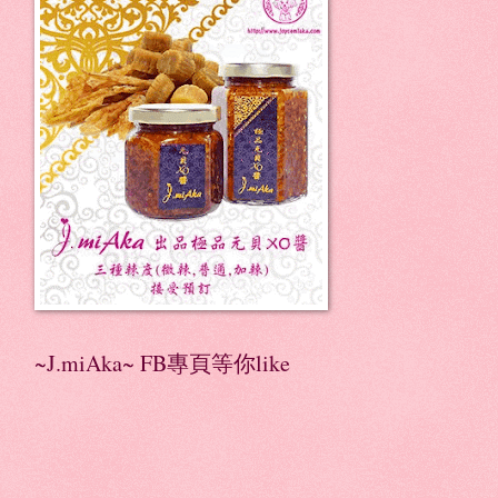
~J.miAka~ FB專頁等你like