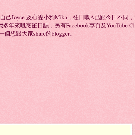
係自己Joyce 及心愛小狗Mika，往日嘅A已跟今日不
年來嘅烹餁日誌，另有Facebook專頁及YouTube 
是一個想跟大家share的blogger。