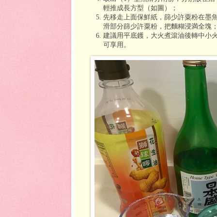
輕推成長方型（如圖）；
先移走上面保鮮紙，篩少許粟粉在墨
滑部分篩少許粟粉，把麵糊浸満全塊
建議用平底鑊，大火煮滾油後轉中小
可享用。