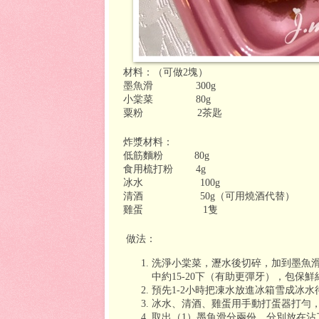
材料：（可做
2
塊）
墨魚滑
300g
小棠菜
80g
粟粉
2
茶匙
炸漿材料：
低筋麵粉
80g
食用梳打粉
4g
冰水
100g
清酒
50g（可用燒酒代替）
雞蛋
1
隻
做法：
洗淨小棠菜，瀝水後切碎，加到墨魚
中約
15-20
下（有助更彈牙），包保鮮
預先
1-2
小時把凍水放進冰箱雪成冰水
冰水、清酒、雞蛋用手動打蛋器打勻
取出（
1
）墨魚滑分兩份，分別放在沾