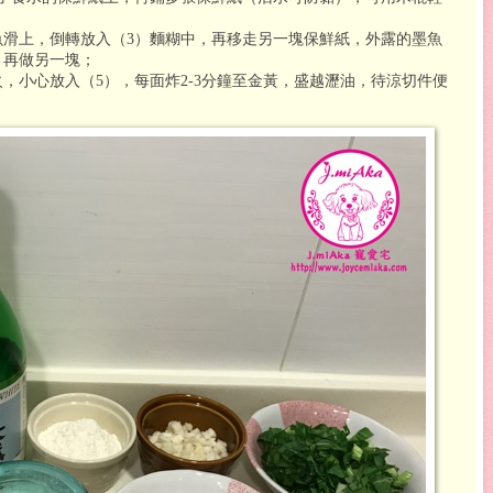
魚滑上，倒轉放入（
3
）麵糊中，再移走另一塊保鮮紙，外露的墨魚
；再做另一塊；
火，小心放入（
5
），每面炸
2-3
分鐘至金黃，盛越瀝油，待涼切件便