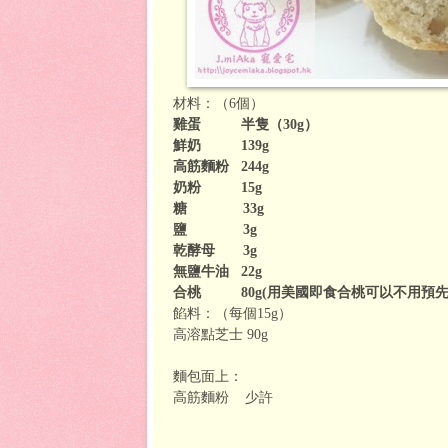
材料：（6個）
雞蛋 半隻（30g）
鮮奶 139g
高筋麵粉 244g
奶粉 15g
糖 33g
鹽 3g
乾酵母 3g
無鹽牛油 22g
合桃 80g(用美國即食合桃可以不用預
餡料：（每個15g）
高溶點芝士 90g
麵包面上：
高筋麵粉
少許