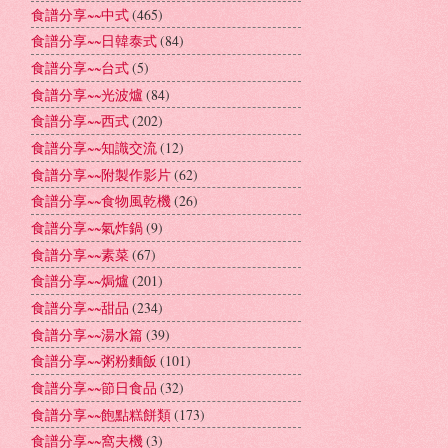
食譜分享~~中式
(465)
食譜分享~~日韓泰式
(84)
食譜分享~~台式
(5)
食譜分享~~光波爐
(84)
食譜分享~~西式
(202)
食譜分享~~知識交流
(12)
食譜分享~~附製作影片
(62)
食譜分享~~食物風乾機
(26)
食譜分享~~氣炸鍋
(9)
食譜分享~~素菜
(67)
食譜分享~~焗爐
(201)
食譜分享~~甜品
(234)
食譜分享~~湯水篇
(39)
食譜分享~~粥粉麵飯
(101)
食譜分享~~節日食品
(32)
食譜分享~~飽點糕餅類
(173)
食譜分享~~窩夫機
(3)