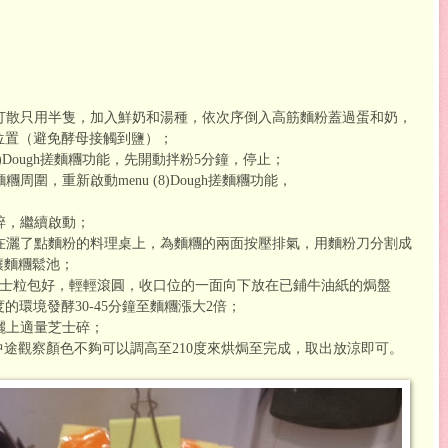
蛋打散只用半隻，加入鮮奶和湯種，依次序倒入高筋麵粉蓋過蛋和奶，
位置（避免酵母接觸到鹽）；
8)Dough搓麵糰功能，先開動拌粉5分鐘，停止；
周圍，重新啟動menu (8)Dough搓麵糰功能，
桃碎，繼續啟動；
放在灑了點麵粉的料理桌上，為麵糰的兩面按壓排氣，用麵粉刀分割成
讓麵糰鬆池；
點芝士粒包好，輕輕滾圓，收口位的一面向下放在已鋪牛油紙的焗盤
的環境發酵30-45分鐘至麵糰漲大2倍；
灑上適量芝士碎；
分鐘，中途觀察顏色不夠可以調高至210度來烘焗至完成，取出放涼即可。