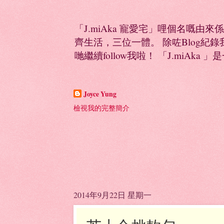
「J.miAka 寵愛宅」哩個名嘅由來
齊生活，三位一體。 除咗Blog紀錄我多
哋繼續follow我啦！ 「J.miAka 」
Joyce Yung
檢視我的完整簡介
2014年9月22日 星期一