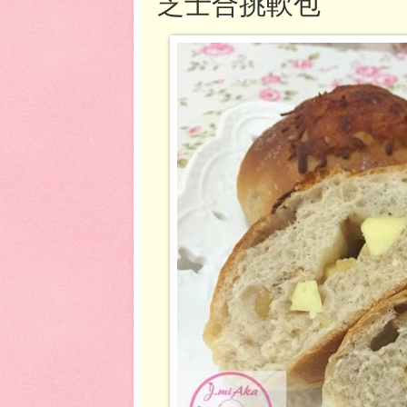
芝士合挑軟包