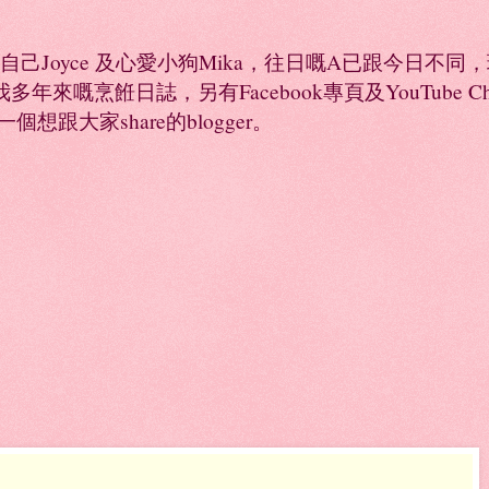
係自己Joyce 及心愛小狗Mika，往日嘅A已跟今日不
年來嘅烹餁日誌，另有Facebook專頁及YouTube 
是一個想跟大家share的blogger。