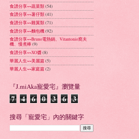
食譜分享~~蔬菜類
(54)
食譜分享~~薯仔類
(41)
食譜分享~~雞翼類
(71)
食譜分享~~麵包機
(92)
食譜分享~~Bruno電熱鍋、Vitantonio窩夫
機、慢煮棒
(9)
食譜分享~~XO醬
(8)
華麗人生~~美麗篇
(5)
華麗人生~~家庭篇
(2)
『J.miAka寵愛宅』瀏覽量
7
4
6
0
3
6
3
搜尋「寵愛宅」內的關鍵字