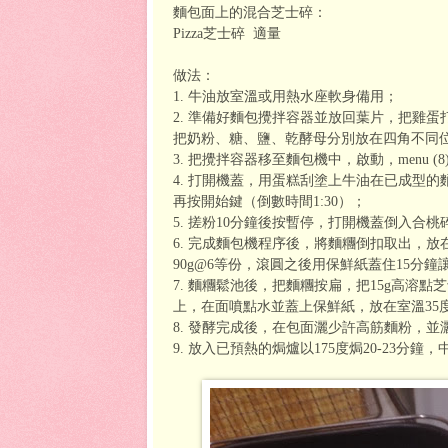
麵包面上的混合芝士碎：
Pizza芝士碎 適量
做法：
1
. 牛油放室溫或用熱水座軟身備用；
2. 準備好麵包攪拌容器並放回葉片，把雞
把奶粉、糖、鹽、乾酵母分別放在四角不同
3. 把攪拌容器移至麵包機中，啟動，menu (
4. 打開機蓋，用蛋糕刮塗上牛油在已成型的麵糰
再按開始鍵（倒數時間1:30）；
5. 搓粉10分鐘後按暫停，打開機蓋倒入合
6. 完成麵包機程序後，將麵糰倒扣取出，
90g@6等份，滾圓之後用保鮮紙蓋住15分鐘
7. 麵糰鬆池後，把麵糰按扁，把15g高溶
上，在面噴點水並蓋上保鮮紙，放在室溫35度
8. 發酵完成後，在包面灑少許
高筋麵粉，並
9. 放入已預熱的焗爐以175度焗20-23