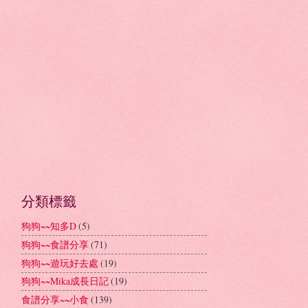
分類標籤
狗狗~~知多D
(5)
狗狗~~食譜分享
(71)
狗狗~~遊玩好去處
(19)
狗狗~~Mika成長日記
(19)
食譜分享~~小食
(139)